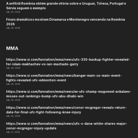
A anfitriã Romênia obtém grande vitória sobre o Uruguai, Tcheca, Portugal e
Sérvia seguem o exemplo
July 29, 2026
Finais dramáticos mostram Dinamarca e Montenegro vencendo na Romênia
2026
July 29, 2026
MMA
https://www.si.com/fannation/mma/news/ufc-330-backup-fighter-revealed-
for-islam-makhachev-vs-ian-machado-garry
July 29, 2026
https://www.si.com/fannation/mma/news/banger-main-co-main-event-
fights-revealed-ufc-edmonton-event
July 29, 2026
https://www.si.com/fannation/mma/news/ex-ufc-champ-magomed-ankalaev-
misses-out-rankings-bump-ufc-abu-dhabi-win
July 29, 2026
https://www.si.com/fannation/mma/news/conor-mcgregor-reveals-return-
date-for-final-ufc-fight-following-knee-injury
July 28, 2026
https://www.si.com/fannation/mma/news/ufc-s-dana-white-shares-major-
conor-mcgregor-injury-update
July 27, 2026