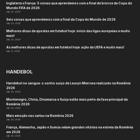
Inglaterra x França: 5 coisas que aprendemos com a final de bronze da Copa do
Mundo FIFA de 2026
July 25, 2026
Seis coisas que aprendemos com a final da Copa do Mundo de 2026
July 25, 2026
Melhores dicas de apostas em futebol hoje: início das ligas europeias e muito
mais!
July 25, 2026
As melhores dicas de apostas em futebol hoje: ação da UEFA e muito mais!
July 21, 2026
HANDEBOL
Handebol no sangue: o sonho suíço de Lauryn Mierzwa realizado na Romênia
2026
July 30, 2026
Montenegro, China, Dinamarca e Suíça estão mais perto da fase principal da
Romênia 2026
July 30, 2026
Mais emoção nas cartas na Romênia 2026
July 29, 2026
França, Alemanha, Japão e Suécia selam grandes vitórias na estreia da Romênia
em 2026
July 29, 2026