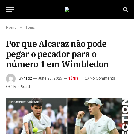
Home
»
Tênis
Por que Alcaraz não pode
pegar o pecador para o
número 1 em Wimbledon
By
tztj2
June 25, 2025
No Comments
TÊNIS
1 Min Read