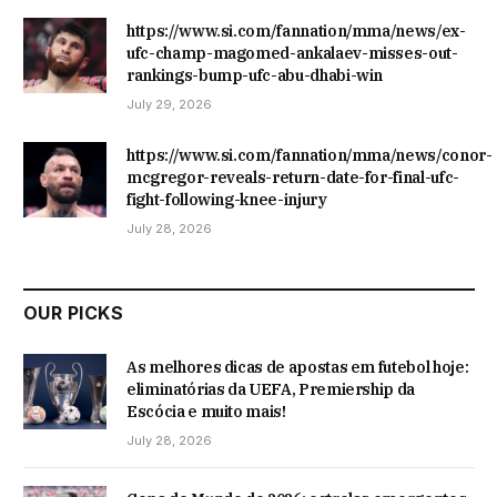
https://www.si.com/fannation/mma/news/ex-
ufc-champ-magomed-ankalaev-misses-out-
rankings-bump-ufc-abu-dhabi-win
July 29, 2026
https://www.si.com/fannation/mma/news/conor-
mcgregor-reveals-return-date-for-final-ufc-
fight-following-knee-injury
July 28, 2026
OUR PICKS
As melhores dicas de apostas em futebol hoje:
eliminatórias da UEFA, Premiership da
Escócia e muito mais!
July 28, 2026