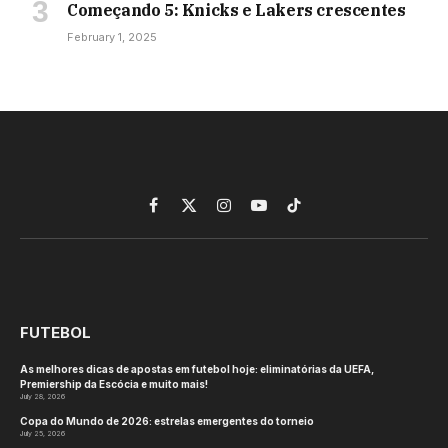
Começando 5: Knicks e Lakers crescentes
February 1, 2025
Facebook
X
Instagram
YouTube
TikTok
(Twitter)
FUTEBOL
As melhores dicas de apostas em futebol hoje: eliminatórias da UEFA,
Premiership da Escócia e muito mais!
July 28, 2026
Copa do Mundo de 2026: estrelas emergentes do torneio
July 25, 2026