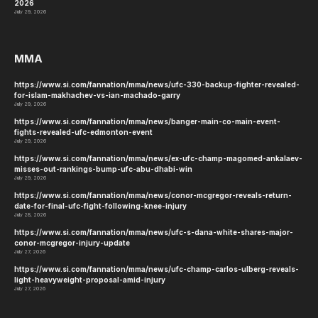
2026
July 29, 2026
MMA
https://www.si.com/fannation/mma/news/ufc-330-backup-fighter-revealed-
for-islam-makhachev-vs-ian-machado-garry
July 29, 2026
https://www.si.com/fannation/mma/news/banger-main-co-main-event-
fights-revealed-ufc-edmonton-event
July 29, 2026
https://www.si.com/fannation/mma/news/ex-ufc-champ-magomed-ankalaev-
misses-out-rankings-bump-ufc-abu-dhabi-win
July 29, 2026
https://www.si.com/fannation/mma/news/conor-mcgregor-reveals-return-
date-for-final-ufc-fight-following-knee-injury
July 28, 2026
https://www.si.com/fannation/mma/news/ufc-s-dana-white-shares-major-
conor-mcgregor-injury-update
July 27, 2026
https://www.si.com/fannation/mma/news/ufc-champ-carlos-ulberg-reveals-
light-heavyweight-proposal-amid-injury
July 27, 2026