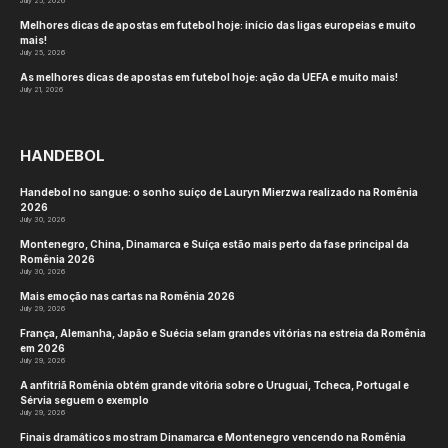
July 25, 2026
Melhores dicas de apostas em futebol hoje: início das ligas europeias e muito
mais!
July 25, 2026
As melhores dicas de apostas em futebol hoje: ação da UEFA e muito mais!
July 21, 2026
HANDEBOL
Handebol no sangue: o sonho suíço de Lauryn Mierzwa realizado na Romênia
2026
July 30, 2026
Montenegro, China, Dinamarca e Suíça estão mais perto da fase principal da
Romênia 2026
July 30, 2026
Mais emoção nas cartas na Romênia 2026
July 29, 2026
França, Alemanha, Japão e Suécia selam grandes vitórias na estreia da Romênia
em 2026
July 29, 2026
A anfitriã Romênia obtém grande vitória sobre o Uruguai, Tcheca, Portugal e
Sérvia seguem o exemplo
July 29, 2026
Finais dramáticos mostram Dinamarca e Montenegro vencendo na Romênia