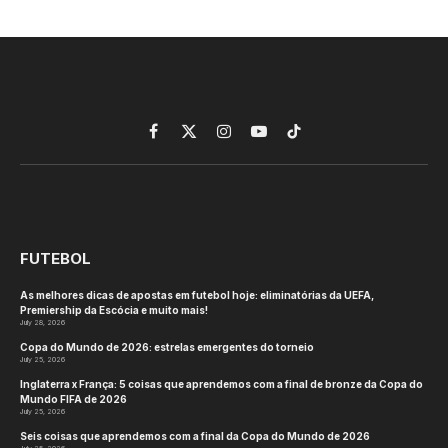
Facebook
X
Instagram
YouTube
TikTok
(Twitter)
FUTEBOL
As melhores dicas de apostas em futebol hoje: eliminatórias da UEFA,
Premiership da Escócia e muito mais!
July 28, 2026
Copa do Mundo de 2026: estrelas emergentes do torneio
July 25, 2026
Inglaterra x França: 5 coisas que aprendemos com a final de bronze da Copa do
Mundo FIFA de 2026
July 25, 2026
Seis coisas que aprendemos com a final da Copa do Mundo de 2026