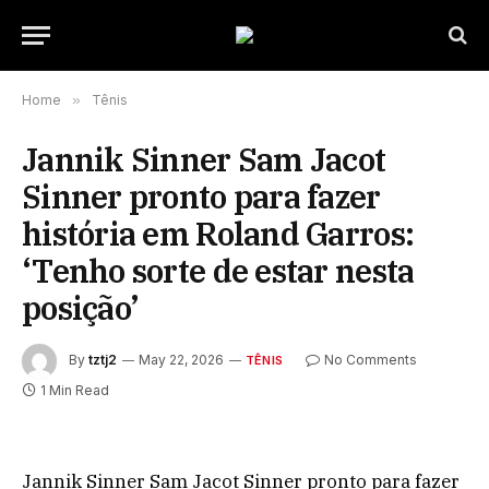
Home
»
Tênis
Jannik Sinner Sam Jacot
Sinner pronto para fazer
história em Roland Garros:
‘Tenho sorte de estar nesta
posição’
By
tztj2
May 22, 2026
No Comments
TÊNIS
1 Min Read
Jannik Sinner Sam Jacot Sinner pronto para fazer