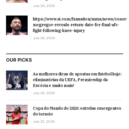
July 29, 2026
https://www.si.com/fannation/mma/news/conor-
mcgregor-reveals-return-date-for-final-ufc-
fight-following-knee-injury
July 28, 2026
OUR PICKS
As melhores dicas de apostas em futebol hoje:
eliminatórias da UEFA, Premiership da
Escócia e muito mais!
July 28, 2026
Copa do Mundo de 2026: estrelas emergentes
do torneio
July 25, 2026