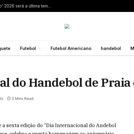
Aaron Rodgers, do Steelers, diz que ‘debate zero’ 2026 será a última temporada da NFL 28 de julho de 2026
quete
Futebol
Futebol Americano
handebol
M
nal do Handebol de Praia
ts
5 Mins Read
e a sexta edição do “Dia Internacional do Andebol
hece, celebra e presta homenagem ao aniversário