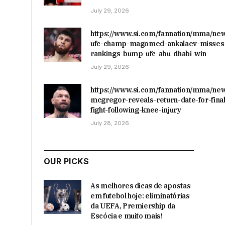
July 29, 2026
https://www.si.com/fannation/mma/ne
ufc-champ-magomed-ankalaev-misses-
rankings-bump-ufc-abu-dhabi-win
July 29, 2026
https://www.si.com/fannation/mma/ne
mcgregor-reveals-return-date-for-final
fight-following-knee-injury
July 28, 2026
OUR PICKS
As melhores dicas de apostas
em futebol hoje: eliminatórias
da UEFA, Premiership da
Escócia e muito mais!