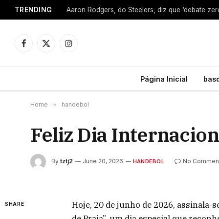
TRENDING
Facebook
X
Instagram
(Twitter)
Página Inicial
bas
Home
»
handebol
Feliz Dia Internacio
By
tztj2
June 20, 2026
No Commen
HANDEBOL
Hoje, 20 de junho de 2026, assinala-s
SHARE
de Praia”, um dia especial que recon