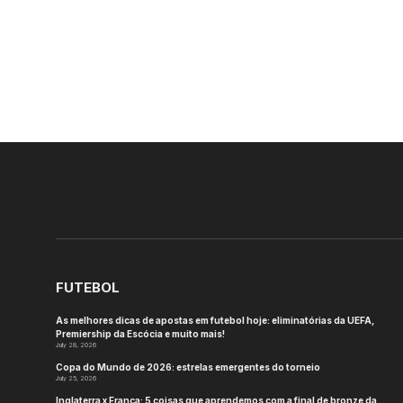
FUTEBOL
As melhores dicas de apostas em futebol hoje: eliminatórias da UEFA,
Premiership da Escócia e muito mais!
July 28, 2026
Copa do Mundo de 2026: estrelas emergentes do torneio
July 25, 2026
Inglaterra x França: 5 coisas que aprendemos com a final de bronze da