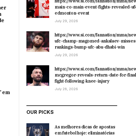
https://www.si.com/fannation/mma/ne
main-co-main-event-fights-revealed-uf
ner
edmonton-event
m
de
July 29, 2026
https://www.si.com/fannation/mma/ne
ufc-champ-magomed-ankalaev-misses-
rankings-bump-ufc-abu-dhabi-win
July 29, 2026
https://www.si.com/fannation/mma/ne
mcgregor-reveals-return-date-for-final
fight-following-knee-injury
July 28, 2026
’ em
OUR PICKS
As melhores dicas de apostas
em futebol hoje: eliminatórias