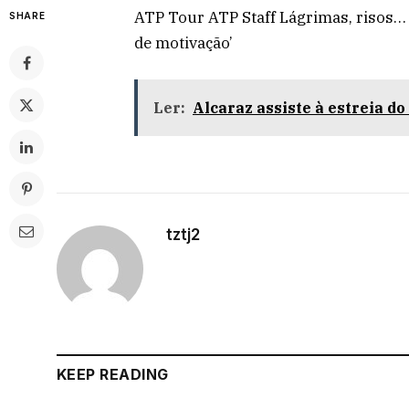
ATP Tour ATP Staff Lágrimas, risos… 
SHARE
de motivação’
Ler:
Alcaraz assiste à estreia d
tztj2
KEEP READING