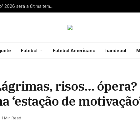
Aaron Rodgers, do Steelers, diz que ‘debate zero’ 2026 será a última temporada da NFL 28 de julho de 2026
quete
Futebol
Futebol Americano
handebol
M
Lágrimas, risos… ópera?
ma ‘estação de motivação
1 Min Read