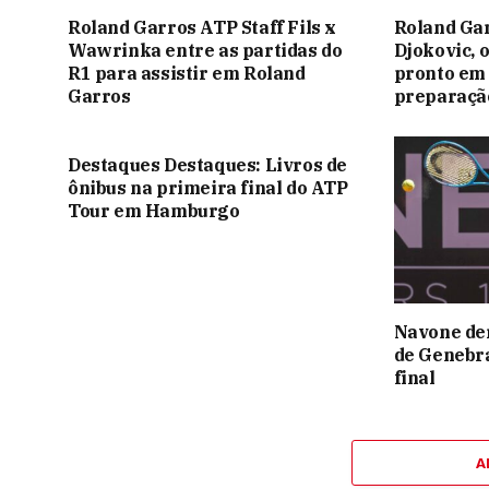
Roland Garros ATP Staff Fils x
Roland Gar
Wawrinka entre as partidas do
Djokovic, 
R1 para assistir em Roland
pronto em 
Garros
preparação
Destaques Destaques: Livros de
ônibus na primeira final do ATP
Tour em Hamburgo
Navone de
de Genebra
final
A