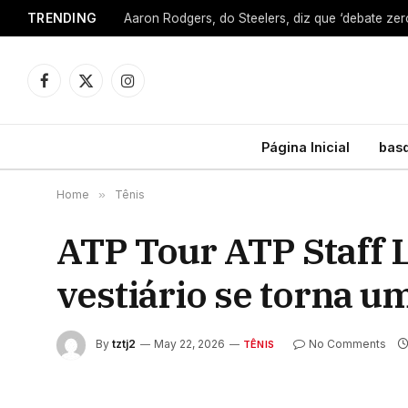
TRENDING
Facebook
X
Instagram
(Twitter)
Página Inicial
bas
Home
»
Tênis
ATP Tour ATP Staff 
vestiário se torna u
By
tztj2
May 22, 2026
No Comments
TÊNIS