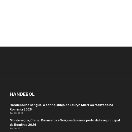
HANDEBOL
Handebol no sangue: o sonho suíço de Lauryn Mierzwa realizado na
Romênia 2026
July 30, 2026
Montenegro, China, Dinamarca e Suíça estão mais perto da fase principal
da Romênia 2026
July 30, 2026