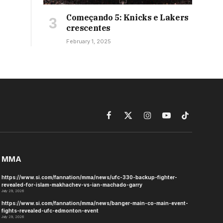
Começando 5: Knicks e Lakers
crescentes
February 1, 2025
Facebook
X
Instagram
YouTube
TikTok
(Twitter)
MMA
https://www.si.com/fannation/mma/news/ufc-330-backup-fighter-
revealed-for-islam-makhachev-vs-ian-machado-garry
July 29, 2026
https://www.si.com/fannation/mma/news/banger-main-co-main-event-
fights-revealed-ufc-edmonton-event
July 29, 2026