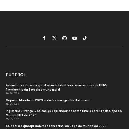
Lugar para todos nas
arquibancadas – VolleyVoice
ajuda fãs com deficiência
visual a vivenciar o VNL em
Ancara
By
tztj2
June 20, 2026
No Comments
VÔLEI
1 Min Read