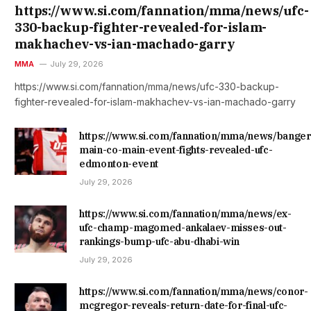
https://www.si.com/fannation/mma/news/ufc-
330-backup-fighter-revealed-for-islam-
makhachev-vs-ian-machado-garry
MMA
July 29, 2026
https://www.si.com/fannation/mma/news/ufc-330-backup-
fighter-revealed-for-islam-makhachev-vs-ian-machado-garry
https://www.si.com/fannation/mma/news/banger
main-co-main-event-fights-revealed-ufc-
edmonton-event
July 29, 2026
https://www.si.com/fannation/mma/news/ex-
ufc-champ-magomed-ankalaev-misses-out-
rankings-bump-ufc-abu-dhabi-win
July 29, 2026
https://www.si.com/fannation/mma/news/conor-
mcgregor-reveals-return-date-for-final-ufc-