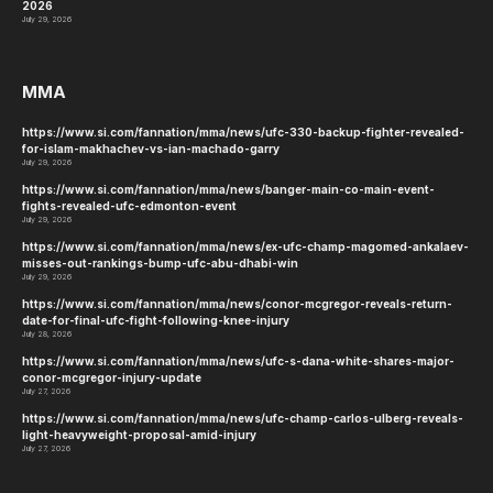
tztj2
Website
KEEP READING