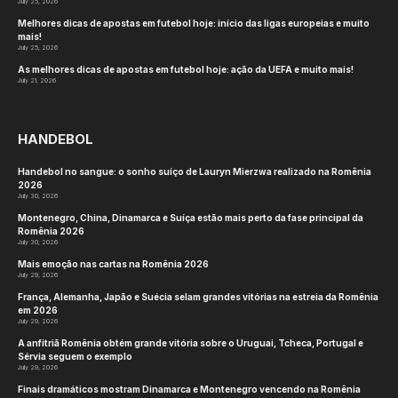
Graças ao VolleyVoice, fãs com deficiência visual
estão curtindo o VNL nas arquibancadas em
Ancara
Ler:
Duas vagas nas quartas de final em
disputa antes da última etapa da temporada
regular da PlusLiga