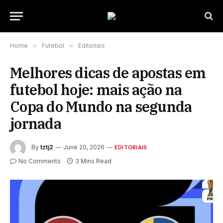
Home
»
Futebol
»
Editoriais
Melhores dicas de apostas em
futebol hoje: mais ação na
Copa do Mundo na segunda
jornada
By
tztj2
June 20, 2026
EDITORIAIS
No Comments
3 Mins Read