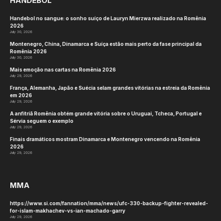
HANDEBOL
Handebol no sangue: o sonho suíço de Lauryn Mierzwa realizado na Romênia
2026
July 30, 2026
Montenegro, China, Dinamarca e Suíça estão mais perto da fase principal da
Romênia 2026
July 30, 2026
Mais emoção nas cartas na Romênia 2026
July 29, 2026
França, Alemanha, Japão e Suécia selam grandes vitórias na estreia da Romênia
em 2026
July 29, 2026
A anfitriã Romênia obtém grande vitória sobre o Uruguai, Tcheca, Portugal e
Sérvia seguem o exemplo
July 29, 2026
Finais dramáticos mostram Dinamarca e Montenegro vencendo na Romênia
2026
July 29, 2026
MMA
https://www.si.com/fannation/mma/news/ufc-330-backup-fighter-revealed-
for-islam-makhachev-vs-ian-machado-garry
July 29, 2026