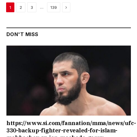
Next
…
1
2
3
139
DON'T MISS
https://www.si.com/fannation/mma/news/ufc-
330-backup-fighter-revealed-for-islam-