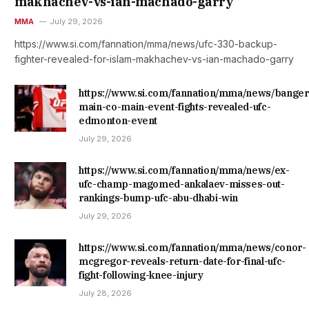
makhachev-vs-ian-machado-garry
MMA
July 29, 2026
https://www.si.com/fannation/mma/news/ufc-330-backup-
fighter-revealed-for-islam-makhachev-vs-ian-machado-garry
https://www.si.com/fannation/mma/news/banger
main-co-main-event-fights-revealed-ufc-
edmonton-event
July 29, 2026
https://www.si.com/fannation/mma/news/ex-
ufc-champ-magomed-ankalaev-misses-out-
rankings-bump-ufc-abu-dhabi-win
July 29, 2026
https://www.si.com/fannation/mma/news/conor-
mcgregor-reveals-return-date-for-final-ufc-
fight-following-knee-injury
July 28, 2026