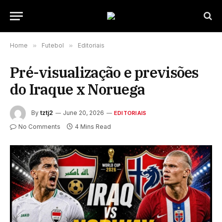
Home
»
Futebol
»
Editoriais
Pré-visualização e previsões
do Iraque x Noruega
By
tztj2
June 20, 2026
EDITORIAIS
No Comments
4 Mins Read