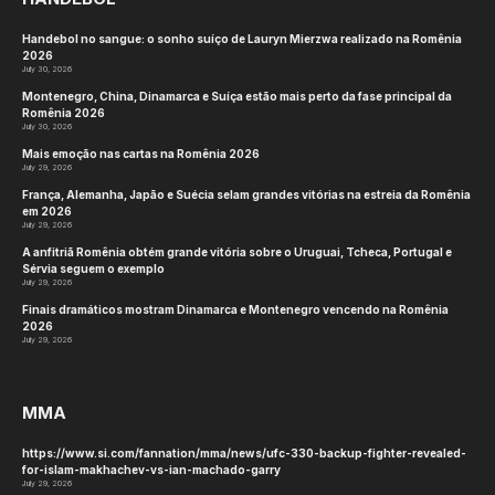
o clube perdeu por pouco o título, caindo para uma
derrota no último suspiro para o clube uruguaio
Layva, às 19h20, na final.
Os 12 clubes participantes representavam quatro
nações – Argentina, Brasil, Paraguai e Uruguai –
com a Argentina atuando em três seleções: Sedalo,
Jockey Club Córdoba e Municipalidad Vicente
López. O Paraguai, como país-sede, teve duas
equipes na competição: Club Deportivo
Internacional e Cerro Porteño. O gigante brasileiro
EC Pinheiros, tricampeão em 2022, 2023 e 2024,
retornou a Assunção ansioso para recuperar o
título que havia escapado no ano anterior e foi
acompanhado pelos compatriotas FMO Português,
Maringá e Torrense, enquanto o Uruguai