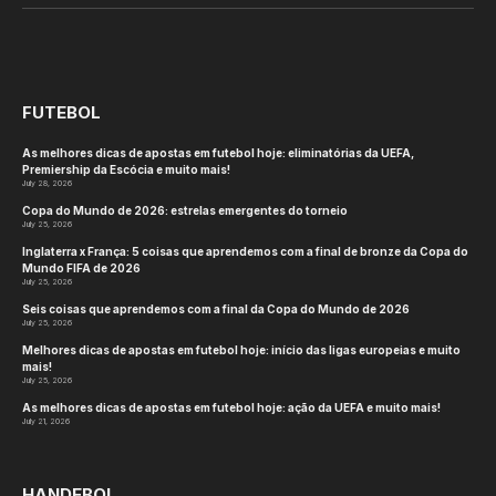
By
tztj2
June 20, 2026
HANDEBOL
No Comments
4 Mins Read
O clube argentino Sedalo conquistou o título do
Campeonato Feminino de Handebol de Clubes da
SCA de 2026, após uma final dramática contra o
time brasileiro EC Pinheiros, garantindo a vitória
por 24:23. O gol decisivo foi marcado a um minuto
e seis segundos do fim, selando um triunfo
histórico do clube argentino.
Desde que a competição foi inaugurada em 2019,
Sedalo se tornou o primeiro time argentino a ser
coroado campeão do torneio. A conquista tem um
significado adicional visto que, na edição anterior,