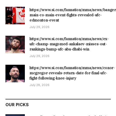
https://www.si.com/fannation/mma/news/banger
main-co-main-event-fights-revealed-ufc-
edmonton-event
July 29, 2026
https://www.si.com/fannation/mma/news/ex-
ufc-champ-magomed-ankalaev-misses-out-
rankings-bump-ufc-abu-dhabi-win
July 29, 2026
https://www.si.com/fannation/mma/news/conor-
mcgregor-reveals-return-date-for-final-ufc-
fight-following-knee-injury
July 28, 2026
OUR PICKS