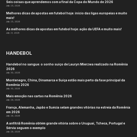
Seis coisas que aprendemos com a final da Copa do Mundo de 2026
July 25, 2026
Melhores dicas de apostas em futebol hoje: início das ligas europeias e muito
mais!
July 25, 2026
As melhores dicas de apostas em futebol hoje: ação da UEFA e muito mais!
July 21, 2026
HANDEBOL
Handebol no sangue: o sonho suíço de Lauryn Mierzwa realizado na Romênia
2026
July 30, 2026
Montenegro, China, Dinamarca e Suíça estão mais perto da fase principal da
Romênia 2026
July 30, 2026
Mais emoção nas cartas na Romênia 2026
July 29, 2026
França, Alemanha, Japão e Suécia selam grandes vitórias na estreia da Romênia
em 2026
July 29, 2026
A anfitriã Romênia obtém grande vitória sobre o Uruguai, Tcheca, Portugal e
Sérvia seguem o exemplo
July 29, 2026