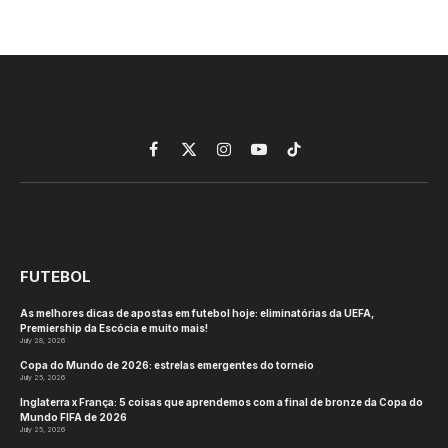
Facebook
X
Instagram
YouTube
TikTok
(Twitter)
FUTEBOL
As melhores dicas de apostas em futebol hoje: eliminatórias da UEFA,
Premiership da Escócia e muito mais!
July 28, 2026
Copa do Mundo de 2026: estrelas emergentes do torneio
July 25, 2026
Inglaterra x França: 5 coisas que aprendemos com a final de bronze da Copa do
Mundo FIFA de 2026
July 25, 2026