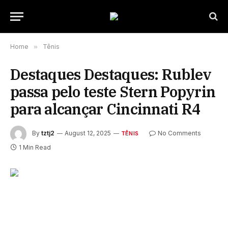
Home
»
Tênis
Destaques Destaques: Rublev
passa pelo teste Stern Popyrin
para alcançar Cincinnati R4
By
tztj2
August 12, 2025
No Comments
TÊNIS
1 Min Read