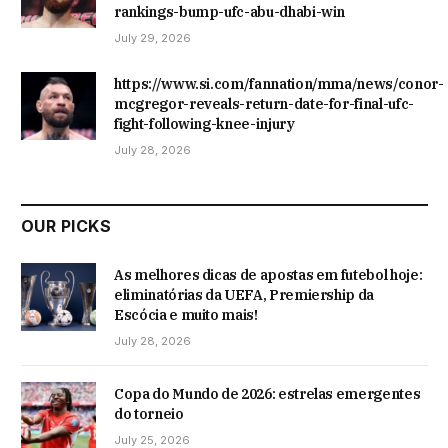
rankings-bump-ufc-abu-dhabi-win
July 29, 2026
https://www.si.com/fannation/mma/news/conor-
mcgregor-reveals-return-date-for-final-ufc-
fight-following-knee-injury
July 28, 2026
OUR PICKS
As melhores dicas de apostas em futebol hoje:
eliminatórias da UEFA, Premiership da
Escócia e muito mais!
July 28, 2026
Copa do Mundo de 2026: estrelas emergentes
do torneio
July 25, 2026