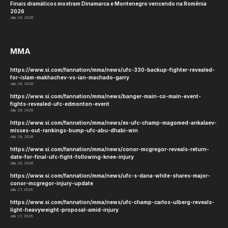
Finais dramáticos mostram Dinamarca e Montenegro vencendo na Romênia
2026
July 29, 2026
MMA
https://www.si.com/fannation/mma/news/ufc-330-backup-fighter-revealed-
for-islam-makhachev-vs-ian-machado-garry
July 29, 2026
https://www.si.com/fannation/mma/news/banger-main-co-main-event-
fights-revealed-ufc-edmonton-event
July 29, 2026
https://www.si.com/fannation/mma/news/ex-ufc-champ-magomed-ankalaev-
misses-out-rankings-bump-ufc-abu-dhabi-win
July 29, 2026
https://www.si.com/fannation/mma/news/conor-mcgregor-reveals-return-
date-for-final-ufc-fight-following-knee-injury
July 28, 2026
https://www.si.com/fannation/mma/news/ufc-s-dana-white-shares-major-
conor-mcgregor-injury-update
July 27, 2026
https://www.si.com/fannation/mma/news/ufc-champ-carlos-ulberg-reveals-
light-heavyweight-proposal-amid-injury
July 27, 2026