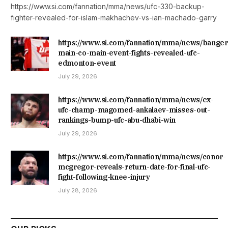
https://www.si.com/fannation/mma/news/ufc-330-backup-
fighter-revealed-for-islam-makhachev-vs-ian-machado-garry
https://www.si.com/fannation/mma/news/banger
main-co-main-event-fights-revealed-ufc-
edmonton-event
July 29, 2026
https://www.si.com/fannation/mma/news/ex-
ufc-champ-magomed-ankalaev-misses-out-
rankings-bump-ufc-abu-dhabi-win
July 29, 2026
https://www.si.com/fannation/mma/news/conor-
mcgregor-reveals-return-date-for-final-ufc-
fight-following-knee-injury
July 28, 2026