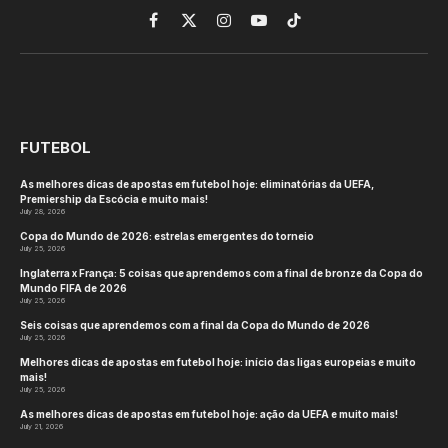
By
tztj2
June 13, 2026
NOTÍCIAS DE TRANSFERÊNCIAS
No Comments
4 Mins Read
O torneio que o mundo inteiro esperava está agora
em pleno andamento e, como sempre,