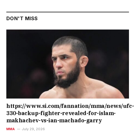
DON'T MISS
https://www.si.com/fannation/mma/news/ufc-
330-backup-fighter-revealed-for-islam-
makhachev-vs-ian-machado-garry
MMA
July 29, 2026