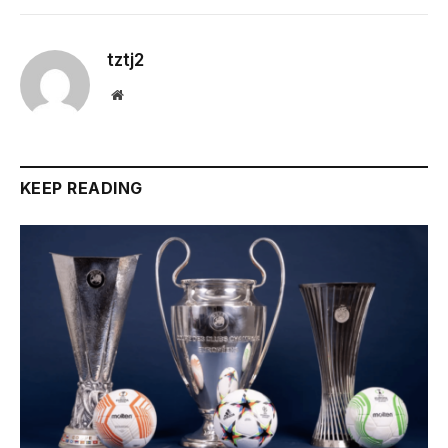
tztj2
Website
KEEP READING