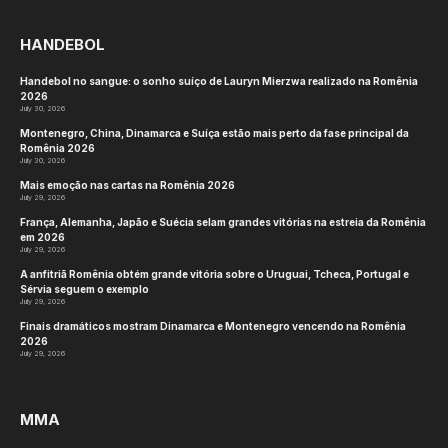
EPLNews.org
traz para você as dicas mais quentes
do mercado.
Neste artigo cobrimos exclusivamente os jogos da
Copa do Mundo, dando uma olhada nos resultados
mais possíveis dos próximos dias.
Você também deveria
confira nosso canal no
YouTube para tudo sobre a Copa do Mundo
desde
previsões até classificações poderosas e prévias de
todos os jogos que acontecerão neste verão.
Mas, por enquanto, vamos passar às previsões.
Catar x Suíça – Mais de 0,5 gols pelo
Catar (1,77)