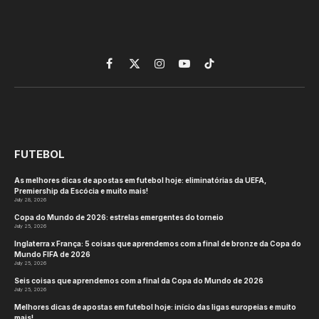
Facebook
X
Instagram
YouTube
TikTok
(Twitter)
FUTEBOL
As melhores dicas de apostas em futebol hoje: eliminatórias da UEFA,
Premiership da Escócia e muito mais!
July 28, 2026
Copa do Mundo de 2026: estrelas emergentes do torneio
July 25, 2026
Inglaterra x França: 5 coisas que aprendemos com a final de bronze da Copa do
Mundo FIFA de 2026
July 25, 2026
Seis coisas que aprendemos com a final da Copa do Mundo de 2026
July 25, 2026
Melhores dicas de apostas em futebol hoje: início das ligas europeias e muito
mais!