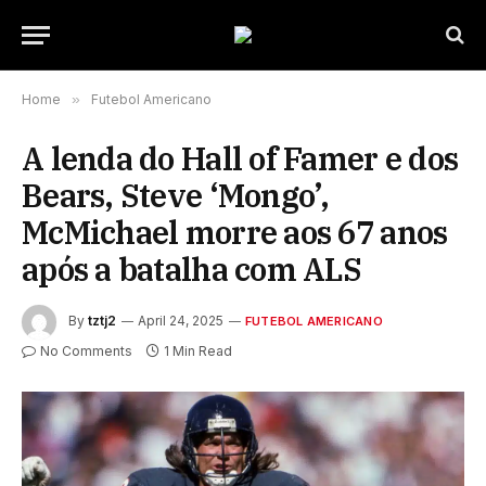
Home
»
Futebol Americano
A lenda do Hall of Famer e dos
Bears, Steve ‘Mongo’,
McMichael morre aos 67 anos
após a batalha com ALS
By
tztj2
April 24, 2025
FUTEBOL AMERICANO
No Comments
1 Min Read