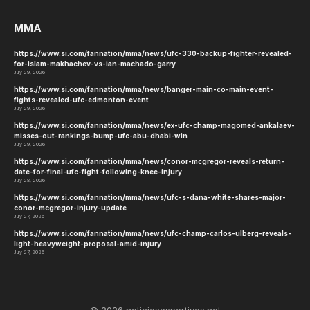
MMA
https://www.si.com/fannation/mma/news/ufc-330-backup-fighter-revealed-
for-islam-makhachev-vs-ian-machado-garry
July 29, 2026
https://www.si.com/fannation/mma/news/banger-main-co-main-event-
fights-revealed-ufc-edmonton-event
July 29, 2026
https://www.si.com/fannation/mma/news/ex-ufc-champ-magomed-ankalaev-
misses-out-rankings-bump-ufc-abu-dhabi-win
July 29, 2026
https://www.si.com/fannation/mma/news/conor-mcgregor-reveals-return-
date-for-final-ufc-fight-following-knee-injury
July 28, 2026
https://www.si.com/fannation/mma/news/ufc-s-dana-white-shares-major-
conor-mcgregor-injury-update
July 27, 2026
https://www.si.com/fannation/mma/news/ufc-champ-carlos-ulberg-reveals-
light-heavyweight-proposal-amid-injury
July 27, 2026