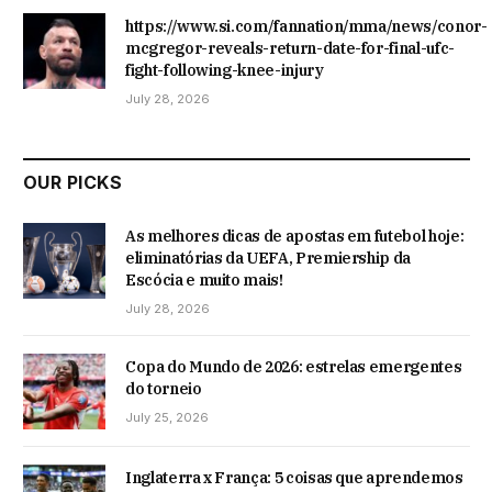
https://www.si.com/fannation/mma/news/conor-
mcgregor-reveals-return-date-for-final-ufc-
fight-following-knee-injury
July 28, 2026
OUR PICKS
As melhores dicas de apostas em futebol hoje:
eliminatórias da UEFA, Premiership da
Escócia e muito mais!
July 28, 2026
Copa do Mundo de 2026: estrelas emergentes
do torneio
July 25, 2026
Inglaterra x França: 5 coisas que aprendemos