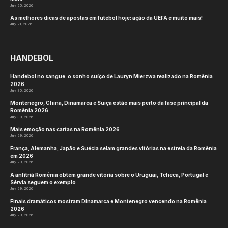
July 25, 2026
As melhores dicas de apostas em futebol hoje: ação da UEFA e muito mais!
July 21, 2026
HANDEBOL
Handebol no sangue: o sonho suíço de Lauryn Mierzwa realizado na Romênia
2026
July 30, 2026
Montenegro, China, Dinamarca e Suíça estão mais perto da fase principal da
Romênia 2026
July 30, 2026
Mais emoção nas cartas na Romênia 2026
July 29, 2026
França, Alemanha, Japão e Suécia selam grandes vitórias na estreia da Romênia
em 2026
July 29, 2026
A anfitriã Romênia obtém grande vitória sobre o Uruguai, Tcheca, Portugal e
Sérvia seguem o exemplo
July 29, 2026
Finais dramáticos mostram Dinamarca e Montenegro vencendo na Romênia
2026
July 29, 2026