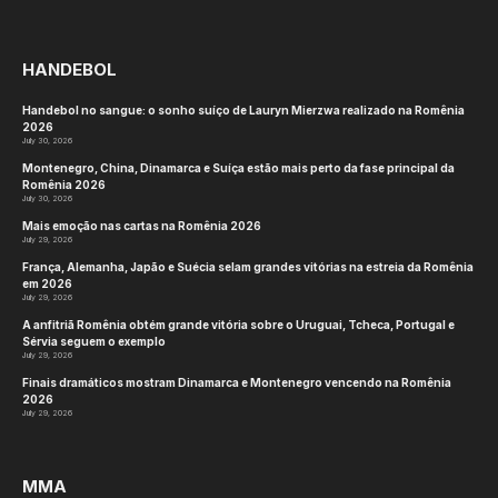
HANDEBOL
Handebol no sangue: o sonho suíço de Lauryn Mierzwa realizado na Romênia
2026
July 30, 2026
Montenegro, China, Dinamarca e Suíça estão mais perto da fase principal da
Romênia 2026
July 30, 2026
Mais emoção nas cartas na Romênia 2026
July 29, 2026
França, Alemanha, Japão e Suécia selam grandes vitórias na estreia da Romênia
em 2026
July 29, 2026
A anfitriã Romênia obtém grande vitória sobre o Uruguai, Tcheca, Portugal e
Sérvia seguem o exemplo
July 29, 2026
Finais dramáticos mostram Dinamarca e Montenegro vencendo na Romênia
2026
July 29, 2026
MMA