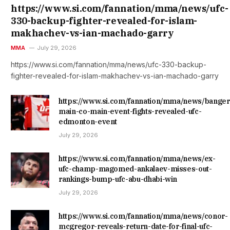
https://www.si.com/fannation/mma/news/ufc-
330-backup-fighter-revealed-for-islam-
makhachev-vs-ian-machado-garry
MMA
July 29, 2026
https://www.si.com/fannation/mma/news/ufc-330-backup-
fighter-revealed-for-islam-makhachev-vs-ian-machado-garry
https://www.si.com/fannation/mma/news/banger
main-co-main-event-fights-revealed-ufc-
edmonton-event
July 29, 2026
https://www.si.com/fannation/mma/news/ex-
ufc-champ-magomed-ankalaev-misses-out-
rankings-bump-ufc-abu-dhabi-win
July 29, 2026
https://www.si.com/fannation/mma/news/conor-
mcgregor-reveals-return-date-for-final-ufc-