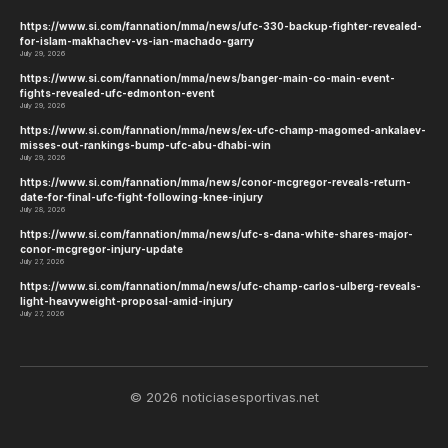
https://www.si.com/fannation/mma/news/ufc-330-backup-fighter-revealed-
for-islam-makhachev-vs-ian-machado-garry
July 29, 2026
https://www.si.com/fannation/mma/news/banger-main-co-main-event-
fights-revealed-ufc-edmonton-event
July 29, 2026
https://www.si.com/fannation/mma/news/ex-ufc-champ-magomed-ankalaev-
misses-out-rankings-bump-ufc-abu-dhabi-win
July 29, 2026
https://www.si.com/fannation/mma/news/conor-mcgregor-reveals-return-
date-for-final-ufc-fight-following-knee-injury
July 28, 2026
https://www.si.com/fannation/mma/news/ufc-s-dana-white-shares-major-
conor-mcgregor-injury-update
July 27, 2026
https://www.si.com/fannation/mma/news/ufc-champ-carlos-ulberg-reveals-
light-heavyweight-proposal-amid-injury
July 27, 2026
© 2026 noticiasesportivas.net