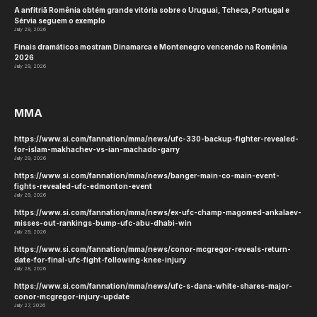
A anfitriã Romênia obtém grande vitória sobre o Uruguai, Tcheca, Portugal e
Sérvia seguem o exemplo
July 29, 2026
Finais dramáticos mostram Dinamarca e Montenegro vencendo na Romênia
2026
July 29, 2026
MMA
https://www.si.com/fannation/mma/news/ufc-330-backup-fighter-revealed-
for-islam-makhachev-vs-ian-machado-garry
July 29, 2026
https://www.si.com/fannation/mma/news/banger-main-co-main-event-
fights-revealed-ufc-edmonton-event
July 29, 2026
https://www.si.com/fannation/mma/news/ex-ufc-champ-magomed-ankalaev-
misses-out-rankings-bump-ufc-abu-dhabi-win
July 29, 2026
https://www.si.com/fannation/mma/news/conor-mcgregor-reveals-return-
date-for-final-ufc-fight-following-knee-injury
July 28, 2026
https://www.si.com/fannation/mma/news/ufc-s-dana-white-shares-major-
conor-mcgregor-injury-update
July 27, 2026