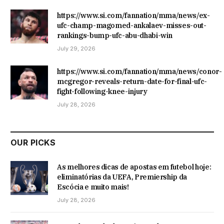
https://www.si.com/fannation/mma/news/ex-
ufc-champ-magomed-ankalaev-misses-out-
rankings-bump-ufc-abu-dhabi-win
July 29, 2026
https://www.si.com/fannation/mma/news/conor-
mcgregor-reveals-return-date-for-final-ufc-
fight-following-knee-injury
July 28, 2026
OUR PICKS
As melhores dicas de apostas em futebol hoje:
eliminatórias da UEFA, Premiership da
Escócia e muito mais!
July 28, 2026