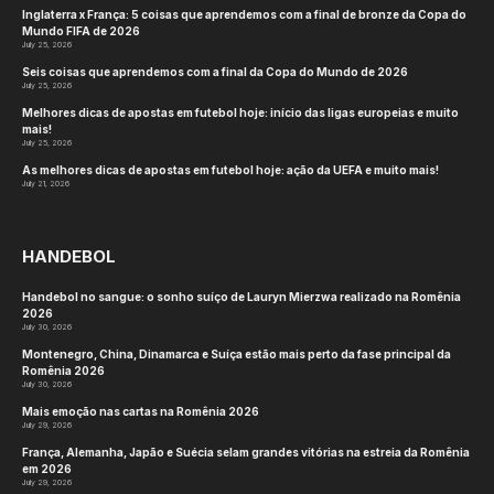
Inglaterra x França: 5 coisas que aprendemos com a final de bronze da Copa do
Mundo FIFA de 2026
July 25, 2026
Seis coisas que aprendemos com a final da Copa do Mundo de 2026
July 25, 2026
Melhores dicas de apostas em futebol hoje: início das ligas europeias e muito
mais!
July 25, 2026
As melhores dicas de apostas em futebol hoje: ação da UEFA e muito mais!
July 21, 2026
HANDEBOL
Handebol no sangue: o sonho suíço de Lauryn Mierzwa realizado na Romênia
2026
July 30, 2026
Montenegro, China, Dinamarca e Suíça estão mais perto da fase principal da
Romênia 2026
July 30, 2026
Mais emoção nas cartas na Romênia 2026
July 29, 2026
França, Alemanha, Japão e Suécia selam grandes vitórias na estreia da Romênia
em 2026
July 29, 2026