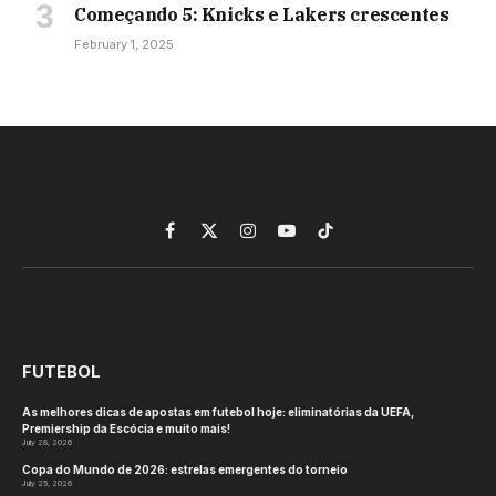
Começando 5: Knicks e Lakers crescentes
February 1, 2025
Facebook
X
Instagram
YouTube
TikTok
(Twitter)
FUTEBOL
As melhores dicas de apostas em futebol hoje: eliminatórias da UEFA,
Premiership da Escócia e muito mais!
July 28, 2026
Copa do Mundo de 2026: estrelas emergentes do torneio
July 25, 2026