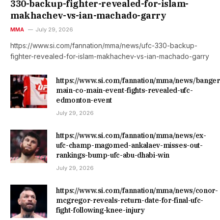
330-backup-fighter-revealed-for-islam-
makhachev-vs-ian-machado-garry
MMA
July 29, 2026
https://www.si.com/fannation/mma/news/ufc-330-backup-
fighter-revealed-for-islam-makhachev-vs-ian-machado-garry
https://www.si.com/fannation/mma/news/banger
main-co-main-event-fights-revealed-ufc-
edmonton-event
July 29, 2026
https://www.si.com/fannation/mma/news/ex-
ufc-champ-magomed-ankalaev-misses-out-
rankings-bump-ufc-abu-dhabi-win
July 29, 2026
https://www.si.com/fannation/mma/news/conor-
mcgregor-reveals-return-date-for-final-ufc-
fight-following-knee-injury