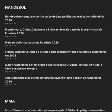
HANDEBOL
Handebol no sangue: o sonho suíço de Lauryn Mierzwa realizado na Romênia
2026
July 30, 2026
Montenegro, China, Dinamarca e Suíça estão mais perto da fase principal da
Romênia 2026
July 30, 2026
Mais emoção nas cartas na Romênia 2026
July 29, 2026
França, Alemanha, Japão e Suécia selam grandes vitórias na estreia da Romênia
em 2026
July 29, 2026
A anfitriã Romênia obtém grande vitória sobre o Uruguai, Tcheca, Portugal e
Sérvia seguem o exemplo
July 29, 2026
Finais dramáticos mostram Dinamarca e Montenegro vencendo na Romênia
2026
July 29, 2026
MMA
https://www.si.com/fannation/mma/news/ufc-330-backup-fighter-revealed-