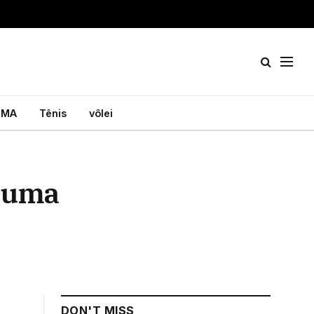
MA
Tênis
vôlei
z uma
DON'T MISS