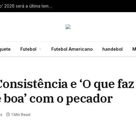
Aaron Rodgers, do Steelers, diz que ‘debate zero’ 2026 será a última temporada da NFL 28 de julho de 2026
quete
Futebol
Futebol Americano
handebol
M
onsistência e ‘O que fa
e boa’ com o pecador
ts
1 Min Read