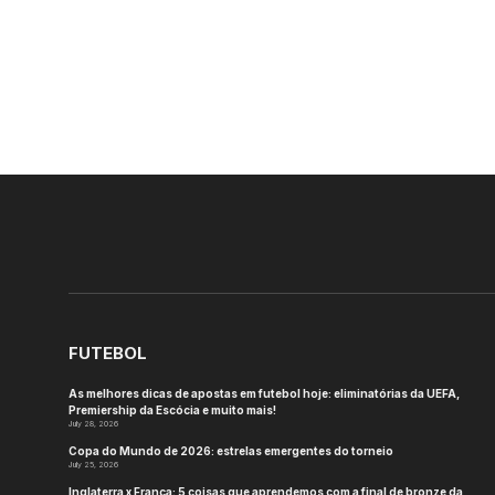
FUTEBOL
As melhores dicas de apostas em futebol hoje: eliminatórias da UEFA,
Premiership da Escócia e muito mais!
July 28, 2026
Copa do Mundo de 2026: estrelas emergentes do torneio
July 25, 2026
Inglaterra x França: 5 coisas que aprendemos com a final de bronze da