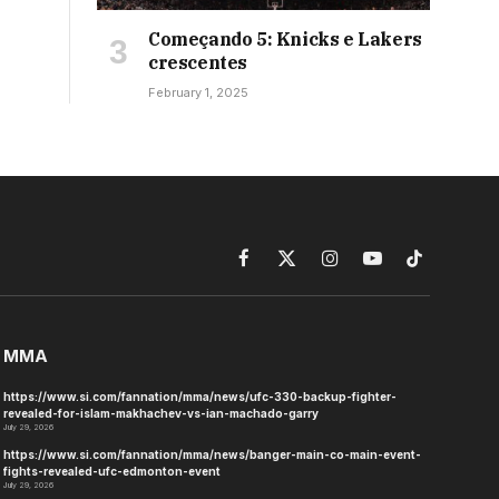
Começando 5: Knicks e Lakers
crescentes
February 1, 2025
Facebook
X
Instagram
YouTube
TikTok
(Twitter)
MMA
https://www.si.com/fannation/mma/news/ufc-330-backup-fighter-
revealed-for-islam-makhachev-vs-ian-machado-garry
July 29, 2026
https://www.si.com/fannation/mma/news/banger-main-co-main-event-
fights-revealed-ufc-edmonton-event
July 29, 2026