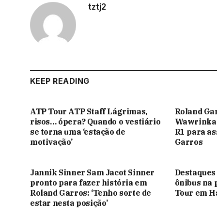
tztj2
KEEP READING
ATP Tour ATP Staff Lágrimas,
Roland Gar
risos… ópera? Quando o vestiário
Wawrinka e
se torna uma ‘estação de
R1 para as
motivação’
Garros
Jannik Sinner Sam Jacot Sinner
Destaques 
pronto para fazer história em
ônibus na 
Roland Garros: ‘Tenho sorte de
Tour em 
estar nesta posição’