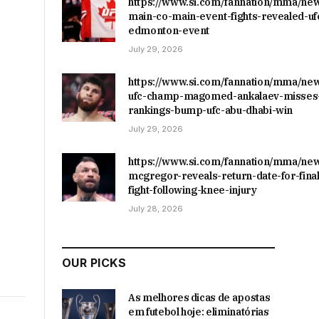
https://www.si.com/fannation/mma/ne
main-co-main-event-fights-revealed-uf
edmonton-event
July 29, 2026
https://www.si.com/fannation/mma/ne
ufc-champ-magomed-ankalaev-misses-
rankings-bump-ufc-abu-dhabi-win
July 29, 2026
https://www.si.com/fannation/mma/ne
mcgregor-reveals-return-date-for-final
fight-following-knee-injury
July 28, 2026
OUR PICKS
As melhores dicas de apostas
em futebol hoje: eliminatórias