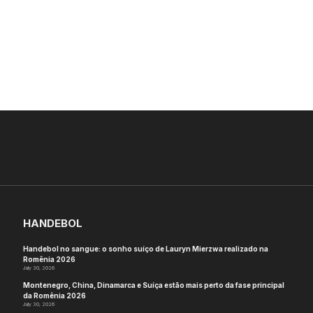
HANDEBOL
Handebol no sangue: o sonho suíço de Lauryn Mierzwa realizado na
Romênia 2026
July 30, 2026
Montenegro, China, Dinamarca e Suíça estão mais perto da fase principal
da Romênia 2026
July 30, 2026