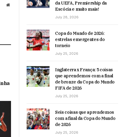
da UEFA, Premiership da
Website
Escócia e muito mais!
July 28, 2026
Copa do Mundo de 2026:
estrelas emergentes do
torneio
July 25, 2026
Inglaterra x França: 5 coisas
que aprendemos com a final
de bronze da Copa do Mundo
inha
FIFA de 2026
July 25, 2026
Seis coisas que aprendemos
com a final da Copa do Mundo
de 2026
July 25, 2026