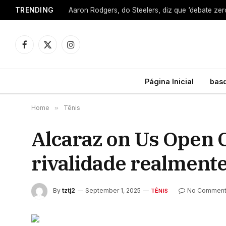
TRENDING
Facebook
X
Instagram
(Twitter)
Página Inicial
bas
Home
»
Tênis
Alcaraz on Us Open C
rivalidade realment
By
tztj2
September 1, 2025
No Commen
TÊNIS