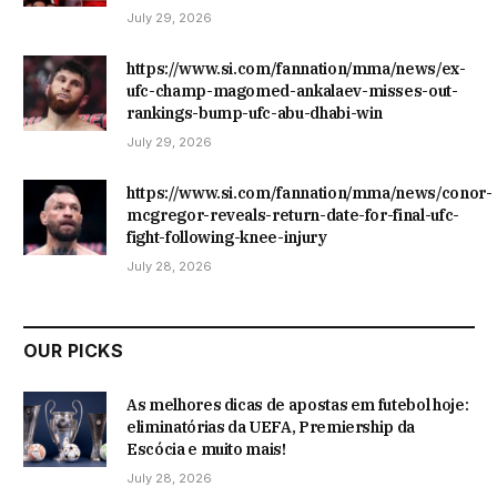
July 29, 2026
https://www.si.com/fannation/mma/news/ex-
ufc-champ-magomed-ankalaev-misses-out-
rankings-bump-ufc-abu-dhabi-win
July 29, 2026
https://www.si.com/fannation/mma/news/conor-
mcgregor-reveals-return-date-for-final-ufc-
fight-following-knee-injury
July 28, 2026
OUR PICKS
As melhores dicas de apostas em futebol hoje:
eliminatórias da UEFA, Premiership da
Escócia e muito mais!
July 28, 2026