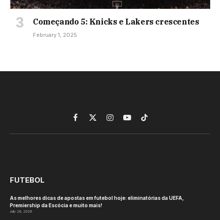
Começando 5: Knicks e Lakers crescentes
February 1, 2025
Facebook
X
Instagram
YouTube
TikTok
(Twitter)
FUTEBOL
As melhores dicas de apostas em futebol hoje: eliminatórias da UEFA,
Premiership da Escócia e muito mais!
July 28, 2026