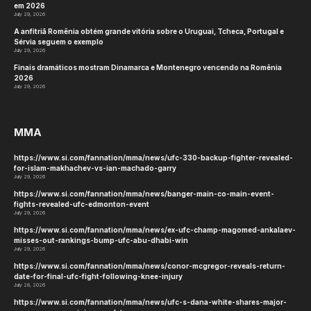
em 2026
July 29, 2026
A anfitriã Romênia obtém grande vitória sobre o Uruguai, Tcheca, Portugal e
Sérvia seguem o exemplo
July 29, 2026
Finais dramáticos mostram Dinamarca e Montenegro vencendo na Romênia
2026
July 29, 2026
MMA
https://www.si.com/fannation/mma/news/ufc-330-backup-fighter-revealed-
for-islam-makhachev-vs-ian-machado-garry
July 29, 2026
https://www.si.com/fannation/mma/news/banger-main-co-main-event-
fights-revealed-ufc-edmonton-event
July 29, 2026
https://www.si.com/fannation/mma/news/ex-ufc-champ-magomed-ankalaev-
misses-out-rankings-bump-ufc-abu-dhabi-win
July 29, 2026
https://www.si.com/fannation/mma/news/conor-mcgregor-reveals-return-
date-for-final-ufc-fight-following-knee-injury
July 28, 2026
https://www.si.com/fannation/mma/news/ufc-s-dana-white-shares-major-