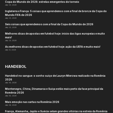
Copa do Mundo de 2026: estrelas emergentes do torneio
July 25, 2026
Inglaterra x França: 5 coisas que aprendemos com a final de bronze da Copa do
Mundo FIFA de 2026
July 25, 2026
Seis coisas que aprendemos com a final da Copa do Mundo de 2026
July 25, 2026
Melhores dicas de apostas em futebol hoje: início das ligas europeias e muito
mais!
July 25, 2026
As melhores dicas de apostas em futebol hoje: ação da UEFA e muito mais!
July 21, 2026
HANDEBOL
Handebol no sangue: o sonho suíço de Lauryn Mierzwa realizado na Romênia
2026
July 30, 2026
Montenegro, China, Dinamarca e Suíça estão mais perto da fase principal da
Romênia 2026
July 30, 2026
Mais emoção nas cartas na Romênia 2026
July 29, 2026
França, Alemanha, Japão e Suécia selam grandes vitórias na estreia da Romênia