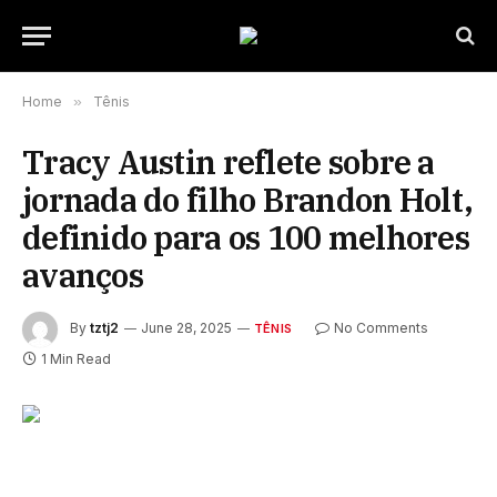
Home
»
Tênis
Tracy Austin reflete sobre a
jornada do filho Brandon Holt,
definido para os 100 melhores
avanços
By
tztj2
June 28, 2025
No Comments
TÊNIS
1 Min Read