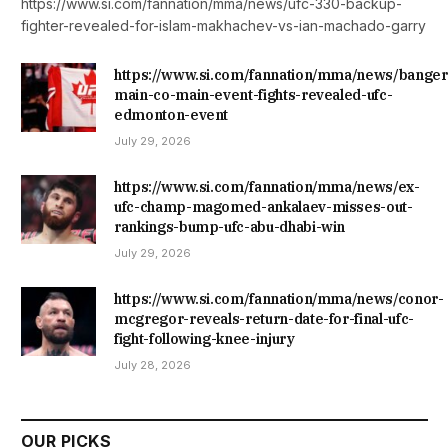
https://www.si.com/fannation/mma/news/ufc-330-backup-
fighter-revealed-for-islam-makhachev-vs-ian-machado-garry
https://www.si.com/fannation/mma/news/banger
main-co-main-event-fights-revealed-ufc-
edmonton-event
July 29, 2026
https://www.si.com/fannation/mma/news/ex-
ufc-champ-magomed-ankalaev-misses-out-
rankings-bump-ufc-abu-dhabi-win
July 29, 2026
https://www.si.com/fannation/mma/news/conor-
mcgregor-reveals-return-date-for-final-ufc-
fight-following-knee-injury
July 28, 2026
OUR PICKS