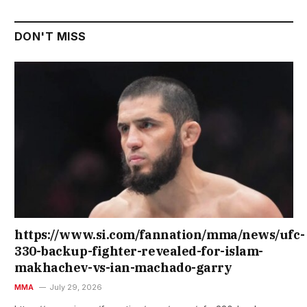
DON'T MISS
https://www.si.com/fannation/mma/news/ufc-
330-backup-fighter-revealed-for-islam-
makhachev-vs-ian-machado-garry
MMA
July 29, 2026