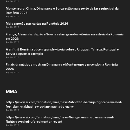
July 30, 2026
Montenegro, China, Dinamarca e Suíça estão mais perto da fase principal da
Romênia 2026
July 30, 2026
Mais emoção nas cartas na Romênia 2026
July 29, 2026
França, Alemanha, Japão e Suécia selam grandes vitórias na estreia da Romênia
em 2026
July 29, 2026
A anfitriã Romênia obtém grande vitória sobre o Uruguai, Tcheca, Portugal e
Sérvia seguem o exemplo
July 29, 2026
Finais dramáticos mostram Dinamarca e Montenegro vencendo na Romênia
2026
July 29, 2026
MMA
https://www.si.com/fannation/mma/news/ufc-330-backup-fighter-revealed-
for-islam-makhachev-vs-ian-machado-garry
July 29, 2026
https://www.si.com/fannation/mma/news/banger-main-co-main-event-
fights-revealed-ufc-edmonton-event
July 29, 2026