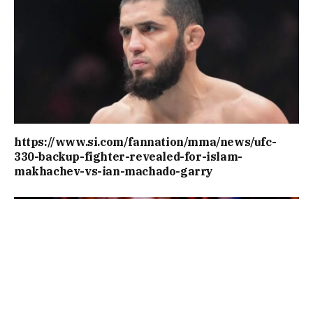
https://www.si.com/fannation/mma/news/ufc-
330-backup-fighter-revealed-for-islam-
makhachev-vs-ian-machado-garry