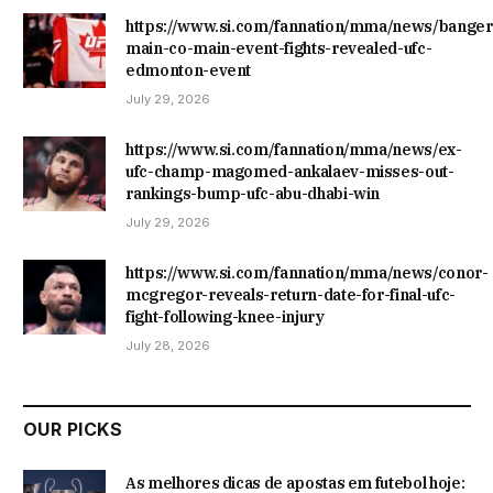
https://www.si.com/fannation/mma/news/banger
main-co-main-event-fights-revealed-ufc-
edmonton-event
July 29, 2026
https://www.si.com/fannation/mma/news/ex-
ufc-champ-magomed-ankalaev-misses-out-
rankings-bump-ufc-abu-dhabi-win
July 29, 2026
https://www.si.com/fannation/mma/news/conor-
mcgregor-reveals-return-date-for-final-ufc-
fight-following-knee-injury
July 28, 2026
OUR PICKS
As melhores dicas de apostas em futebol hoje: