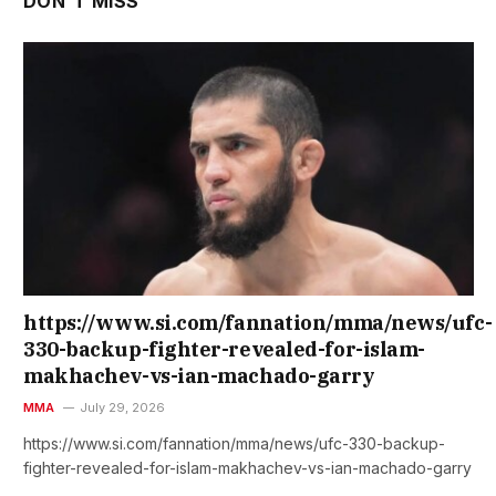
DON'T MISS
https://www.si.com/fannation/mma/news/ufc-
330-backup-fighter-revealed-for-islam-
makhachev-vs-ian-machado-garry
MMA
July 29, 2026
https://www.si.com/fannation/mma/news/ufc-330-backup-
fighter-revealed-for-islam-makhachev-vs-ian-machado-garry