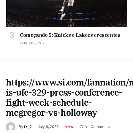
Começando 5: Knicks e Lakers crescentes
February 1, 2025
https://www.si.com/fannatio
is-ufc-329-press-conference-
fight-week-schedule-
mcgregor-vs-holloway
By
tztj2
July 6, 2026
No Comments
MMA