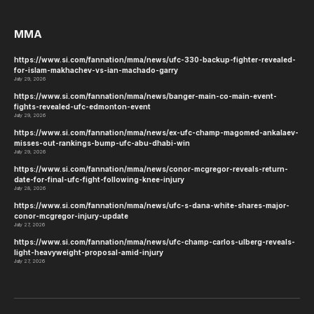
MMA
https://www.si.com/fannation/mma/news/ufc-330-backup-fighter-revealed-
for-islam-makhachev-vs-ian-machado-garry
July 29, 2026
https://www.si.com/fannation/mma/news/banger-main-co-main-event-
fights-revealed-ufc-edmonton-event
July 29, 2026
https://www.si.com/fannation/mma/news/ex-ufc-champ-magomed-ankalaev-
misses-out-rankings-bump-ufc-abu-dhabi-win
July 29, 2026
https://www.si.com/fannation/mma/news/conor-mcgregor-reveals-return-
date-for-final-ufc-fight-following-knee-injury
July 28, 2026
https://www.si.com/fannation/mma/news/ufc-s-dana-white-shares-major-
conor-mcgregor-injury-update
July 27, 2026
https://www.si.com/fannation/mma/news/ufc-champ-carlos-ulberg-reveals-
light-heavyweight-proposal-amid-injury
July 27, 2026