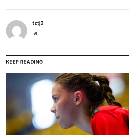
tztj2
Website
KEEP READING