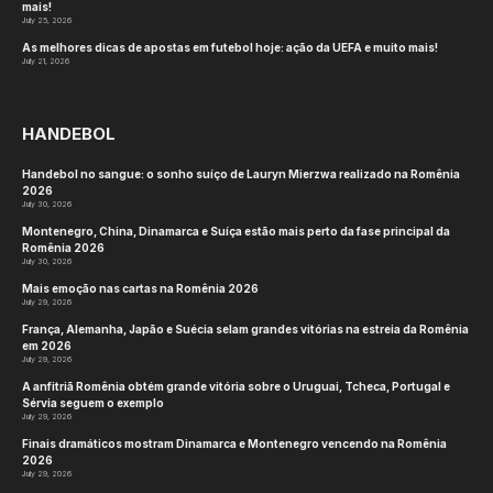
mais!
July 25, 2026
As melhores dicas de apostas em futebol hoje: ação da UEFA e muito mais!
July 21, 2026
HANDEBOL
Handebol no sangue: o sonho suíço de Lauryn Mierzwa realizado na Romênia
2026
July 30, 2026
Montenegro, China, Dinamarca e Suíça estão mais perto da fase principal da
Romênia 2026
July 30, 2026
Mais emoção nas cartas na Romênia 2026
July 29, 2026
França, Alemanha, Japão e Suécia selam grandes vitórias na estreia da Romênia
em 2026
July 29, 2026
A anfitriã Romênia obtém grande vitória sobre o Uruguai, Tcheca, Portugal e
Sérvia seguem o exemplo
July 29, 2026
Finais dramáticos mostram Dinamarca e Montenegro vencendo na Romênia
2026
July 29, 2026