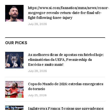
https://www.si.com/fannation/mma/news/conor-
mcgregor-reveals-return-date-for-final-ufc-
fight-following-knee-injury
July 28, 2026
OUR PICKS
As melhores dicas de apostas em futebol hoje:
eliminatórias da UEFA, Premiership da
Escócia e muito mais!
July 28, 2026
Copa do Mundo de 2026: estrelas emergentes
do torneio
July 25, 2026
Inglaterra x França: 5 coisas que aprendemos