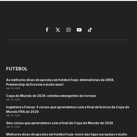
Facebook
X
Instagram
YouTube
TikTok
(Twitter)
FUTEBOL
As melhores dicas de apostas em futebol hoje: eliminatórias da UEFA,
Premiership da Escócia e muito mais!
July 28, 2026
Copa do Mundo de 2026: estrelas emergentes do torneio
July 25, 2026
Inglaterra x França: 5 coisas que aprendemos com a final de bronze da Copa do
Mundo FIFA de 2026
July 25, 2026
Seis coisas que aprendemos com a final da Copa do Mundo de 2026
July 25, 2026
Melhores dicas de apostas em futebol hoje: início das ligas europeias e muito