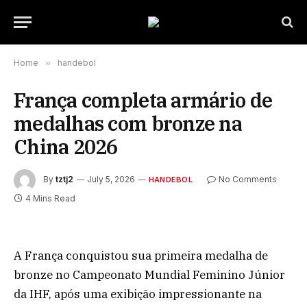
Home
»
handebol
França completa armário de
medalhas com bronze na
China 2026
By
tztj2
July 5, 2026
No Comments
HANDEBOL
4 Mins Read
A França conquistou sua primeira medalha de
bronze no Campeonato Mundial Feminino Júnior
da IHF, após uma exibição impressionante na