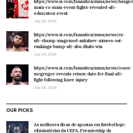
https://www.si.com/fannation/mma/news/banger
main-co-main-event-fights-revealed-ufc-
edmonton-event
July 29, 2026
https://www.si.com/fannation/mma/news/ex-
ufc-champ-magomed-ankalaev-misses-out-
rankings-bump-ufc-abu-dhabi-win
July 29, 2026
https://www.si.com/fannation/mma/news/conor-
mcgregor-reveals-return-date-for-final-ufc-
fight-following-knee-injury
July 28, 2026
OUR PICKS
As melhores dicas de apostas em futebol hoje:
eliminatórias da UEFA, Premiership da