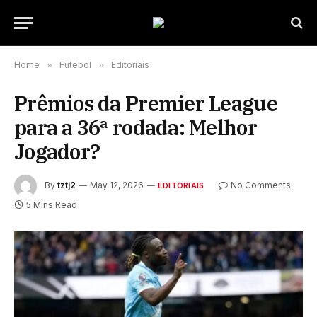
Home
»
Futebol
»
Editoriais
Prêmios da Premier League
para a 36ª rodada: Melhor
Jogador?
By
tztj2
May 12, 2026
No Comments
EDITORIAIS
5 Mins Read