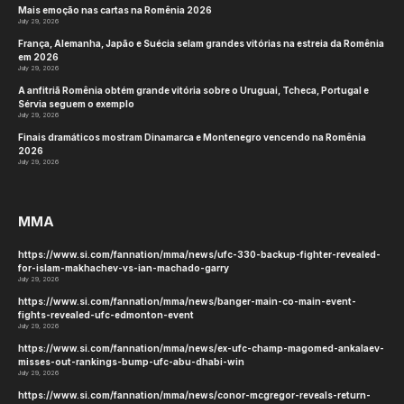
Mais emoção nas cartas na Romênia 2026
July 29, 2026
França, Alemanha, Japão e Suécia selam grandes vitórias na estreia da Romênia
em 2026
July 29, 2026
A anfitriã Romênia obtém grande vitória sobre o Uruguai, Tcheca, Portugal e
Sérvia seguem o exemplo
July 29, 2026
Finais dramáticos mostram Dinamarca e Montenegro vencendo na Romênia
2026
July 29, 2026
MMA
https://www.si.com/fannation/mma/news/ufc-330-backup-fighter-revealed-
for-islam-makhachev-vs-ian-machado-garry
July 29, 2026
https://www.si.com/fannation/mma/news/banger-main-co-main-event-
fights-revealed-ufc-edmonton-event
July 29, 2026
https://www.si.com/fannation/mma/news/ex-ufc-champ-magomed-ankalaev-
misses-out-rankings-bump-ufc-abu-dhabi-win
July 29, 2026
https://www.si.com/fannation/mma/news/conor-mcgregor-reveals-return-