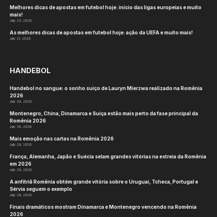
Melhores dicas de apostas em futebol hoje: início das ligas europeias e muito
mais!
July 25, 2026
As melhores dicas de apostas em futebol hoje: ação da UEFA e muito mais!
July 21, 2026
HANDEBOL
Handebol no sangue: o sonho suíço de Lauryn Mierzwa realizado na Romênia
2026
July 30, 2026
Montenegro, China, Dinamarca e Suíça estão mais perto da fase principal da
Romênia 2026
July 30, 2026
Mais emoção nas cartas na Romênia 2026
July 29, 2026
França, Alemanha, Japão e Suécia selam grandes vitórias na estreia da Romênia
em 2026
July 29, 2026
A anfitriã Romênia obtém grande vitória sobre o Uruguai, Tcheca, Portugal e
Sérvia seguem o exemplo
July 29, 2026
Finais dramáticos mostram Dinamarca e Montenegro vencendo na Romênia
2026