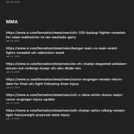
July 29, 2026
MMA
https://www.si.com/fannation/mma/news/ufc-330-backup-fighter-revealed-
for-islam-makhachev-vs-ian-machado-garry
July 29, 2026
https://www.si.com/fannation/mma/news/banger-main-co-main-event-
fights-revealed-ufc-edmonton-event
July 29, 2026
https://www.si.com/fannation/mma/news/ex-ufc-champ-magomed-ankalaev-
misses-out-rankings-bump-ufc-abu-dhabi-win
July 29, 2026
https://www.si.com/fannation/mma/news/conor-mcgregor-reveals-return-
date-for-final-ufc-fight-following-knee-injury
July 28, 2026
https://www.si.com/fannation/mma/news/ufc-s-dana-white-shares-major-
conor-mcgregor-injury-update
July 27, 2026
https://www.si.com/fannation/mma/news/ufc-champ-carlos-ulberg-reveals-
light-heavyweight-proposal-amid-injury
July 27, 2026