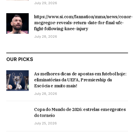
July 29, 2026
https://www.si.com/fannation/mma/news/conor-
mcgregor-reveals-return-date-for-final-ufc-
fight-following-knee-injury
July 28, 2026
OUR PICKS
As melhores dicas de apostas em futebol hoje:
eliminatórias da UEFA, Premiership da
Escócia e muito mais!
July 28, 2026
Copa do Mundo de 2026: estrelas emergentes
do torneio
July 25, 2026