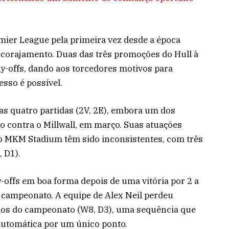
mier League pela primeira vez desde a época
ncorajamento. Duas das três promoções do Hull à
y-offs, dando aos torcedores motivos para
sso é possível.
mas quatro partidas (2V, 2E), embora um dos
 contra o Millwall, em março. Suas atuações
no MKM Stadium têm sido inconsistentes, com três
 D1).
ay-offs em boa forma depois de uma vitória por 2 a
o campeonato. A equipe de Alex Neil perdeu
gos do campeonato (W8, D3), uma sequência que
automática por um único ponto.