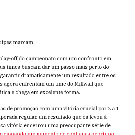
quipes marcam
 play-off do campeonato com um confronto em
dois times buscam dar um passo mais perto do
 garantir dramaticamente um resultado entre os
ers agora enfrentam um time do Millwall que
ica e chega em excelente forma.
ças de promoção com uma vitória crucial por 2 a 1
porada regular, um resultado que os levou à
ssa vitória encerrou uma preocupante série de
orcionando um aumento de confiança oportuno