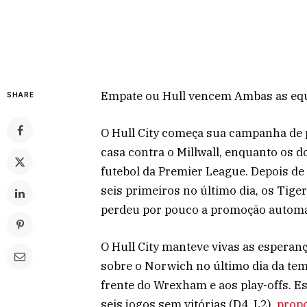
Empate ou Hull vencem Ambas as e
SHARE
O Hull City começa sua campanha de
casa contra o Millwall, enquanto os 
futebol da Premier League. Depois de
seis primeiros no último dia, os Tig
perdeu por pouco a promoção automát
O Hull City manteve vivas as esperan
sobre o Norwich no último dia da tem
frente do Wrexham e aos play-offs. E
seis jogos sem vitórias (D4, L2),
prop