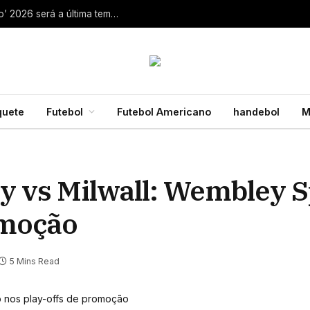
Aaron Rodgers, do Steelers, diz que ‘debate zero’ 2026 será a última temporada da NFL 28 de julho de 2026
quete
Futebol
Futebol Americano
handebol
M
ty vs Milwall: Wembley 
omoção
5 Mins Read