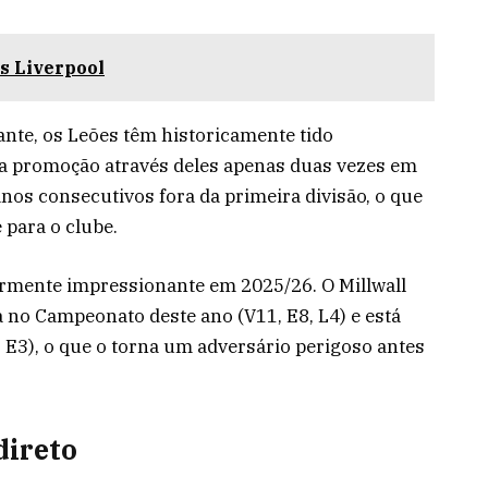
s Liverpool
te, os Leões têm historicamente tido
 a promoção através deles apenas duas vezes em
anos consecutivos fora da primeira divisão, o que
 para o clube.
larmente impressionante em 2025/26. O Millwall
a no Campeonato deste ano (V11, E8, L4) e está
6, E3), o que o torna um adversário perigoso antes
direto