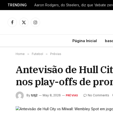
TRENDING
Facebook
X
Instagram
(Twitter)
Página Inicial
bas
Home
»
Futebol
»
Prévias
Antevisão de Hull Ci
nos play-offs de pr
By
tztj2
May 8, 2026
No Comments
PRÉVIAS