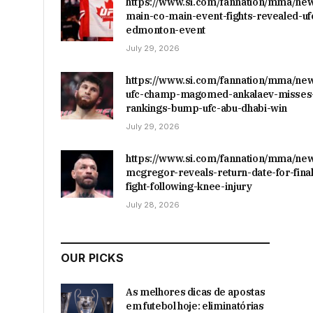
https://www.si.com/fannation/mma/ne
main-co-main-event-fights-revealed-uf
edmonton-event
July 29, 2026
https://www.si.com/fannation/mma/ne
ufc-champ-magomed-ankalaev-misses-
rankings-bump-ufc-abu-dhabi-win
July 29, 2026
https://www.si.com/fannation/mma/ne
mcgregor-reveals-return-date-for-final
fight-following-knee-injury
July 28, 2026
OUR PICKS
As melhores dicas de apostas
em futebol hoje: eliminatórias