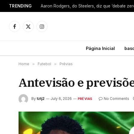
TRENDING
Facebook
X
Instagram
(Twitter)
Página Inicial
bas
Home
»
Futebol
»
Prévias
Antevisão e previsõe
By
tztj2
July 6, 2026
No Comments
PRÉVIAS