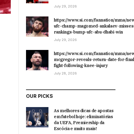
July 29, 2026
https://www.si.com/fannation/mma/ne
ufc-champ-magomed-ankalaev-misses-
rankings-bump-ufc-abu-dhabi-win
July 29, 2026
https://www.si.com/fannation/mma/ne
mcgregor-reveals-return-date-for-final
fight-following-knee-injury
July 28, 2026
OUR PICKS
As melhores dicas de apostas
em futebol hoje: eliminatórias
da UEFA, Premiership da
Escócia e muito mais!