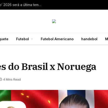
Aaron Rodgers, do Steelers, diz que ‘debate zero’ 2026 será a última temporada da NFL 28 de julho de 2026
quete
Futebol
Futebol Americano
handebol
M
s do Brasil x Noruega
4 Mins Read