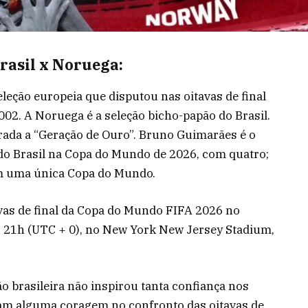
rasil x Noruega:
eleção europeia que disputou nas oitavas de final
02. A Noruega é a seleção bicho-papão do Brasil.
rada a “Geração de Ouro”. Bruno Guimarães é o
 do Brasil na Copa do Mundo de 2026, com quatro;
em uma única Copa do Mundo.
vas de final da Copa do Mundo FIFA 2026 no
 21h (UTC + 0), no New York New Jersey Stadium,
ão brasileira não inspirou tanta confiança nos
ram alguma coragem no confronto das oitavas de