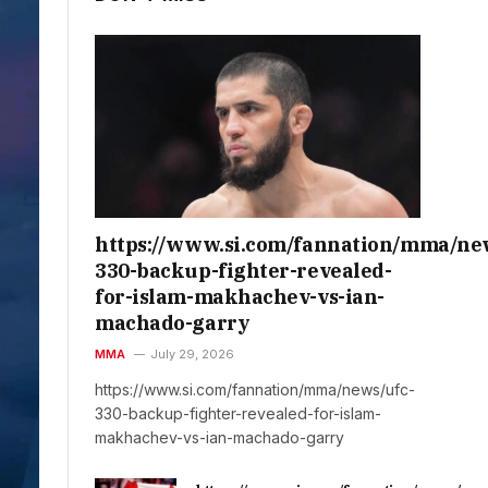
https://www.si.com/fannation/mma/ne
330-backup-fighter-revealed-
for-islam-makhachev-vs-ian-
machado-garry
MMA
July 29, 2026
https://www.si.com/fannation/mma/news/ufc-
330-backup-fighter-revealed-for-islam-
makhachev-vs-ian-machado-garry