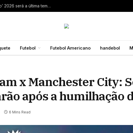
Aaron Rodgers, do Steelers, diz que ‘debate zero’ 2026 será a última temporada da NFL 28 de julho de 2026
quete
Futebol
Futebol Americano
handebol
M
am x Manchester City: S
arão após a humilhação 
s
6 Mins Read