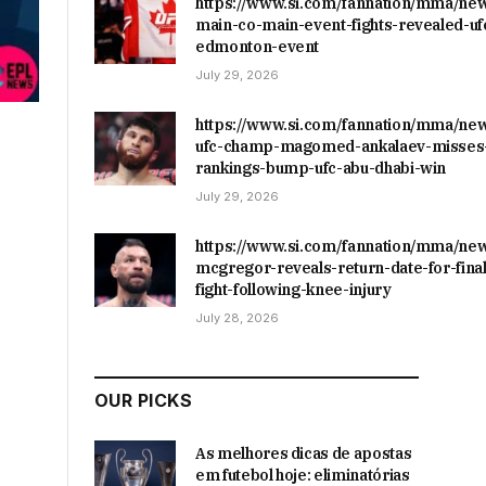
https://www.si.com/fannation/mma/ne
main-co-main-event-fights-revealed-uf
edmonton-event
July 29, 2026
https://www.si.com/fannation/mma/ne
ufc-champ-magomed-ankalaev-misses-
rankings-bump-ufc-abu-dhabi-win
July 29, 2026
https://www.si.com/fannation/mma/ne
mcgregor-reveals-return-date-for-final
fight-following-knee-injury
July 28, 2026
OUR PICKS
As melhores dicas de apostas
em futebol hoje: eliminatórias