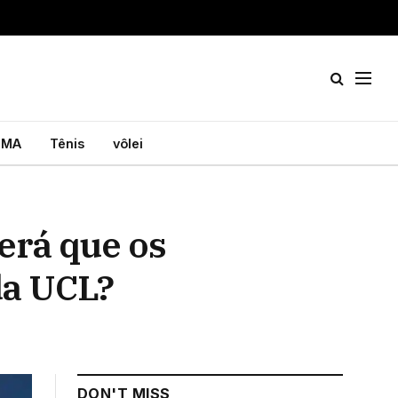
MA
Tênis
vôlei
erá que os
da UCL?
DON'T MISS