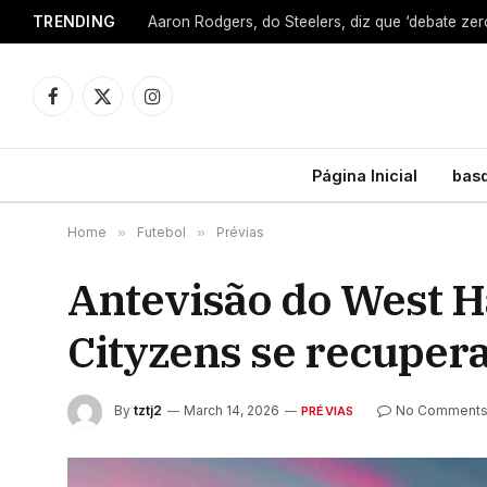
TRENDING
Facebook
X
Instagram
(Twitter)
Página Inicial
bas
Home
»
Futebol
»
Prévias
Antevisão do West H
Cityzens se recuper
By
tztj2
March 14, 2026
No Comment
PRÉVIAS