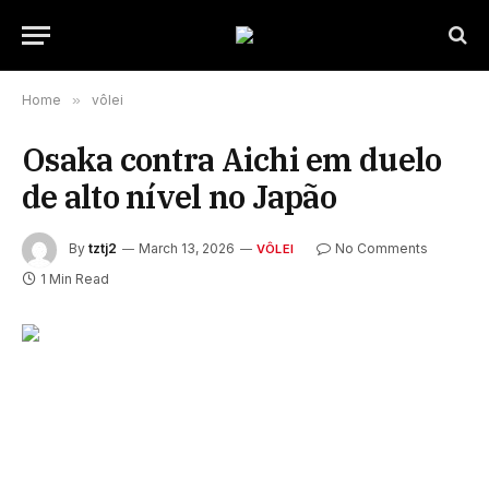
Home
»
vôlei
Osaka contra Aichi em duelo
de alto nível no Japão
By
tztj2
March 13, 2026
No Comments
VÔLEI
1 Min Read