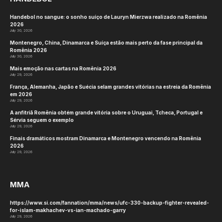
Handebol no sangue: o sonho suíço de Lauryn Mierzwa realizado na Romênia
2026
July 30, 2026
Montenegro, China, Dinamarca e Suíça estão mais perto da fase principal da
Romênia 2026
July 30, 2026
Mais emoção nas cartas na Romênia 2026
July 29, 2026
França, Alemanha, Japão e Suécia selam grandes vitórias na estreia da Romênia
em 2026
July 29, 2026
A anfitriã Romênia obtém grande vitória sobre o Uruguai, Tcheca, Portugal e
Sérvia seguem o exemplo
July 29, 2026
Finais dramáticos mostram Dinamarca e Montenegro vencendo na Romênia
2026
July 29, 2026
MMA
https://www.si.com/fannation/mma/news/ufc-330-backup-fighter-revealed-
for-islam-makhachev-vs-ian-machado-garry
July 29, 2026