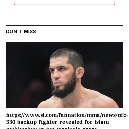
DON'T MISS
https://www.si.com/fannation/mma/news/ufc-
330-backup-fighter-revealed-for-islam-
makhachev-vs-ian-machado-garry