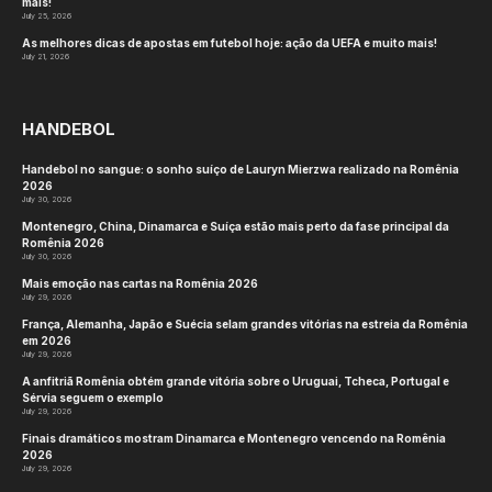
mais!
July 25, 2026
As melhores dicas de apostas em futebol hoje: ação da UEFA e muito mais!
July 21, 2026
HANDEBOL
Handebol no sangue: o sonho suíço de Lauryn Mierzwa realizado na Romênia
2026
July 30, 2026
Montenegro, China, Dinamarca e Suíça estão mais perto da fase principal da
Romênia 2026
July 30, 2026
Mais emoção nas cartas na Romênia 2026
July 29, 2026
França, Alemanha, Japão e Suécia selam grandes vitórias na estreia da Romênia
em 2026
July 29, 2026
A anfitriã Romênia obtém grande vitória sobre o Uruguai, Tcheca, Portugal e
Sérvia seguem o exemplo
July 29, 2026
Finais dramáticos mostram Dinamarca e Montenegro vencendo na Romênia
2026
July 29, 2026