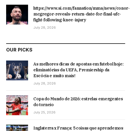
https://www.si.com/fannation/mma/news/conor-
mcgregor-reveals-return-date-for-final-ufc-
fight-following-knee-injury
July 28, 2026
OUR PICKS
As melhores dicas de apostas em futebol hoje:
eliminatórias da UEFA, Premiership da
Escócia e muito mais!
July 28, 2026
Copa do Mundo de 2026: estrelas emergentes
do torneio
July 25, 2026
Inglaterra x França: 5 coisas que aprendemos