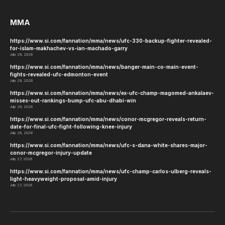
MMA
https://www.si.com/fannation/mma/news/ufc-330-backup-fighter-revealed-
for-islam-makhachev-vs-ian-machado-garry
July 29, 2026
https://www.si.com/fannation/mma/news/banger-main-co-main-event-
fights-revealed-ufc-edmonton-event
July 29, 2026
https://www.si.com/fannation/mma/news/ex-ufc-champ-magomed-ankalaev-
misses-out-rankings-bump-ufc-abu-dhabi-win
July 29, 2026
https://www.si.com/fannation/mma/news/conor-mcgregor-reveals-return-
date-for-final-ufc-fight-following-knee-injury
July 28, 2026
https://www.si.com/fannation/mma/news/ufc-s-dana-white-shares-major-
conor-mcgregor-injury-update
July 27, 2026
https://www.si.com/fannation/mma/news/ufc-champ-carlos-ulberg-reveals-
light-heavyweight-proposal-amid-injury
July 27, 2026