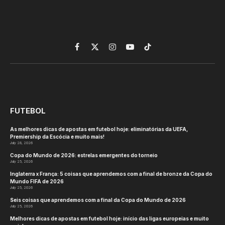
Facebook
X
Instagram
YouTube
TikTok
(Twitter)
FUTEBOL
As melhores dicas de apostas em futebol hoje: eliminatórias da UEFA,
Premiership da Escócia e muito mais!
July 28, 2026
Copa do Mundo de 2026: estrelas emergentes do torneio
July 25, 2026
Inglaterra x França: 5 coisas que aprendemos com a final de bronze da Copa do
Mundo FIFA de 2026
July 25, 2026
Seis coisas que aprendemos com a final da Copa do Mundo de 2026
July 25, 2026
Melhores dicas de apostas em futebol hoje: início das ligas europeias e muito