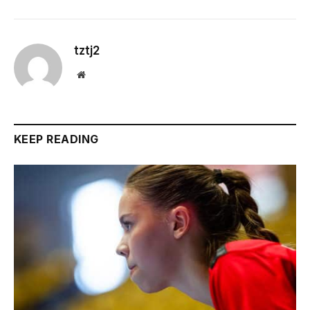
tztj2
Website
KEEP READING