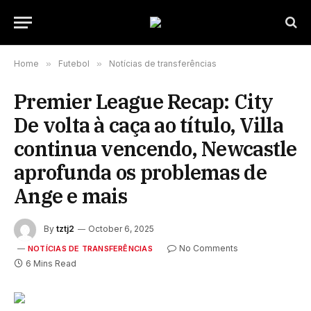
Home
»
Futebol
»
Notícias de transferências
Premier League Recap: City
De volta à caça ao título, Villa
continua vencendo, Newcastle
aprofunda os problemas de
Ange e mais
By
tztj2
October 6, 2025
No Comments
NOTÍCIAS DE TRANSFERÊNCIAS
6 Mins Read