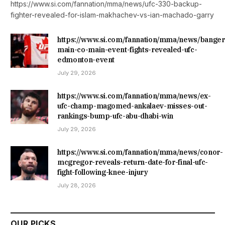
https://www.si.com/fannation/mma/news/ufc-330-backup-
fighter-revealed-for-islam-makhachev-vs-ian-machado-garry
https://www.si.com/fannation/mma/news/banger
main-co-main-event-fights-revealed-ufc-
edmonton-event
July 29, 2026
https://www.si.com/fannation/mma/news/ex-
ufc-champ-magomed-ankalaev-misses-out-
rankings-bump-ufc-abu-dhabi-win
July 29, 2026
https://www.si.com/fannation/mma/news/conor-
mcgregor-reveals-return-date-for-final-ufc-
fight-following-knee-injury
July 28, 2026
OUR PICKS