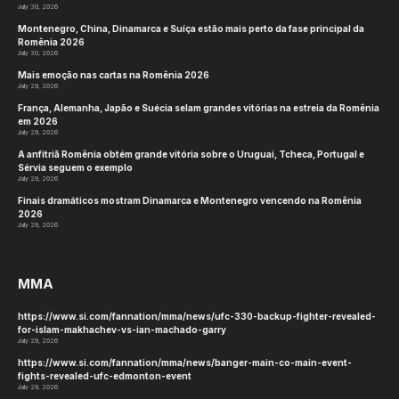
July 30, 2026
Montenegro, China, Dinamarca e Suíça estão mais perto da fase principal da
Romênia 2026
July 30, 2026
Mais emoção nas cartas na Romênia 2026
July 29, 2026
França, Alemanha, Japão e Suécia selam grandes vitórias na estreia da Romênia
em 2026
July 29, 2026
A anfitriã Romênia obtém grande vitória sobre o Uruguai, Tcheca, Portugal e
Sérvia seguem o exemplo
July 29, 2026
Finais dramáticos mostram Dinamarca e Montenegro vencendo na Romênia
2026
July 29, 2026
MMA
https://www.si.com/fannation/mma/news/ufc-330-backup-fighter-revealed-
for-islam-makhachev-vs-ian-machado-garry
July 29, 2026
https://www.si.com/fannation/mma/news/banger-main-co-main-event-
fights-revealed-ufc-edmonton-event
July 29, 2026