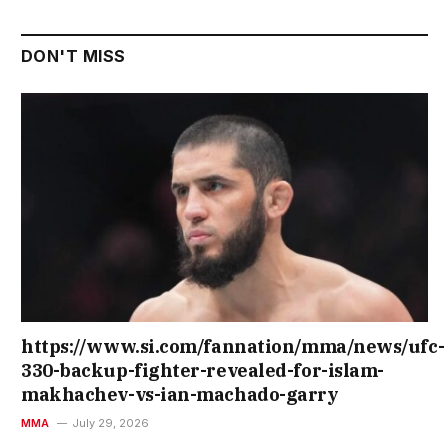
DON'T MISS
https://www.si.com/fannation/mma/news/ufc-
330-backup-fighter-revealed-for-islam-
makhachev-vs-ian-machado-garry
MMA
July 29, 2026