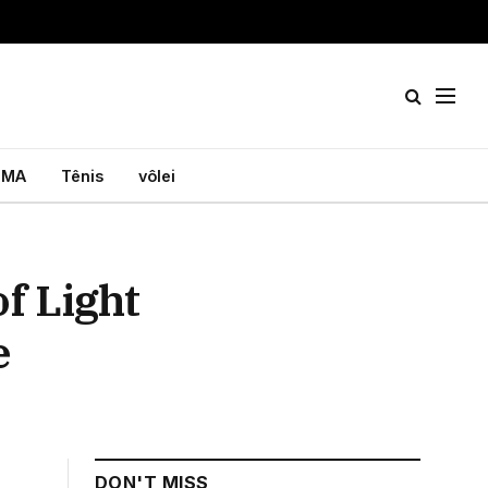
MA
Tênis
vôlei
f Light
e
DON'T MISS