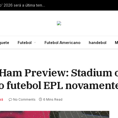
Aaron Rodgers, do Steelers, diz que ‘debate zero’ 2026 será a última temporada da NFL 28 de julho de 2026
quete
Futebol
Futebol Americano
handebol
M
Ham Preview: Stadium o
o futebol EPL novament
No Comments
6 Mins Read
AS