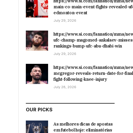
https://www.si.com/fannation/mma/ne
main-co-main-event-fights-revealed-uf
edmonton-event
July 29, 2026
https://www.si.com/fannation/mma/ne
ufc-champ-magomed-ankalaev-misses-
rankings-bump-ufc-abu-dhabi-win
July 29, 2026
https://www.si.com/fannation/mma/ne
mcgregor-reveals-return-date-for-final
fight-following-knee-injury
July 28, 2026
OUR PICKS
As melhores dicas de apostas
em futebol hoje: eliminatórias