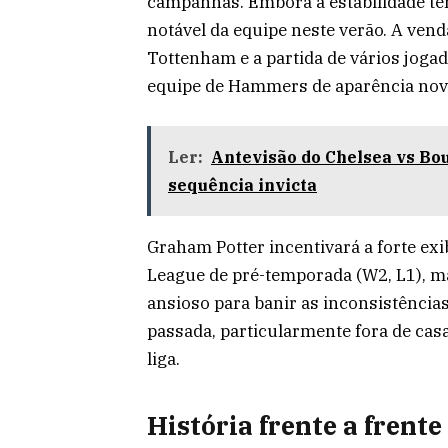
campanhas. Embora a estabilidade t
notável da equipe neste verão. A ven
Tottenham e a partida de vários joga
equipe de Hammers de aparência nov
Ler:
Antevisão do Chelsea vs Bo
sequência invicta
Graham Potter incentivará a forte exi
League de pré-temporada (W2, L1), ma
ansioso para banir as inconsistênci
passada, particularmente fora de casa
liga.
História frente a frente