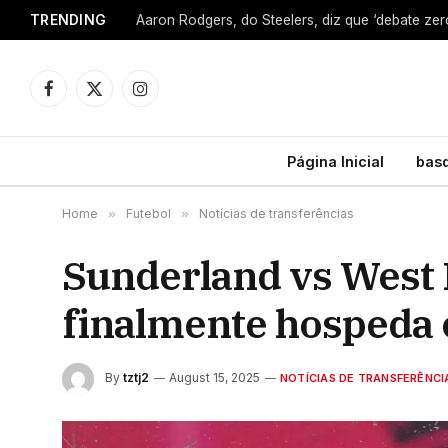
TRENDING
Facebook
X
Instagram
(Twitter)
Página Inicial
bas
Home
»
Futebol
»
Notícias de transferências
Sunderland vs West 
finalmente hospeda 
By
tztj2
August 15, 2025
NOTÍCIAS DE TRANSFERÊNCI