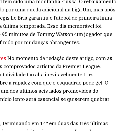
d tem sido uma montanha -russa. O rebaixamento
do por uma queda adicional na Liga Um, mas após
egis Le Bris garantiu o futebol de primeira linha
a última temporada. Esse dia memorável foi
de 95 minutos de Tommy Watson-um jogador que
efinido por mudanças abrangentes.
res
No momento da redação deste artigo, com as
s comprovados artistas da Premier League,
atividade tão alta inevitavelmente traz
re a rapidez com que o esquadrão pode gel. O
a um dos últimos seis lados promovidos do
início lento será essencial se quiserem quebrar
 terminando em 14º em duas das três últimas