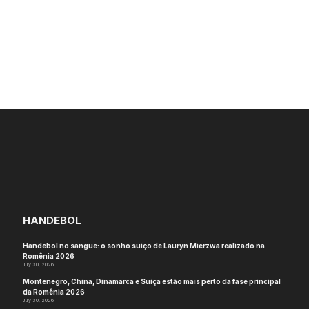
HANDEBOL
Handebol no sangue: o sonho suíço de Lauryn Mierzwa realizado na
Romênia 2026
July 30, 2026
Montenegro, China, Dinamarca e Suíça estão mais perto da fase principal
da Romênia 2026
July 30, 2026