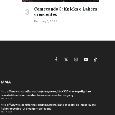
Começando 5: Knicks e Lakers
crescentes
February 1, 2025
Facebook
X
Instagram
YouTube
TikTok
(Twitter)
MMA
https://www.si.com/fannation/mma/news/ufc-330-backup-fighter-
revealed-for-islam-makhachev-vs-ian-machado-garry
July 29, 2026
https://www.si.com/fannation/mma/news/banger-main-co-main-event-
fights-revealed-ufc-edmonton-event
July 29, 2026