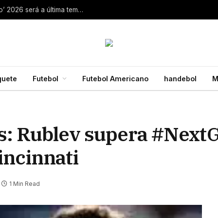
Aaron Rodgers, do Steelers, diz que ‘debate zero’ 2026 será a última temporada da NFL 28 de julho de 2026
quete
Futebol
Futebol Americano
handebol
M
s: Rublev supera #Next
ncinnati
1 Min Read