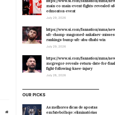
https://www.si.com/fannation/mma/ne
main-co-main-event-fights-revealed-uf
edmonton-event
July 29, 2026
https://www.si.com/fannation/mma/ne
ufc-champ-magomed-ankalaev-misses-
rankings-bump-ufc-abu-dhabi-win
July 29, 2026
https://www.si.com/fannation/mma/ne
mcgregor-reveals-return-date-for-final
fight-following-knee-injury
July 28, 2026
OUR PICKS
As melhores dicas de apostas
Website
em futebol hoje: eliminatórias