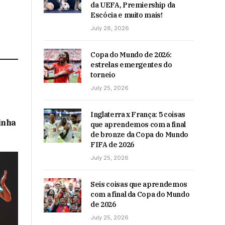
da UEFA, Premiership da
Escócia e muito mais!
July 28, 2026
Copa do Mundo de 2026:
estrelas emergentes do
torneio
July 25, 2026
Inglaterra x França: 5 coisas
inha
que aprendemos com a final
de bronze da Copa do Mundo
FIFA de 2026
July 25, 2026
Seis coisas que aprendemos
com a final da Copa do Mundo
de 2026
July 25, 2026