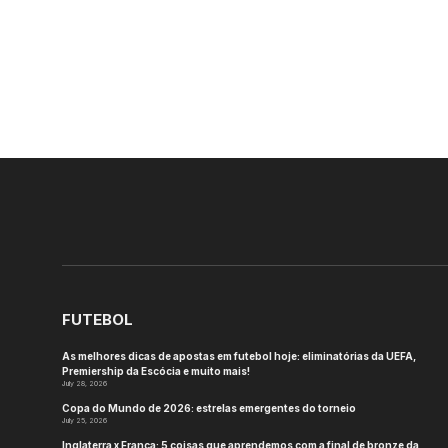
FUTEBOL
As melhores dicas de apostas em futebol hoje: eliminatórias da UEFA,
Premiership da Escócia e muito mais!
July 28, 2026
Copa do Mundo de 2026: estrelas emergentes do torneio
July 25, 2026
Inglaterra x França: 5 coisas que aprendemos com a final de bronze da