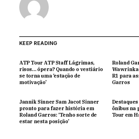
KEEP READING
ATP Tour ATP Staff Lágrimas,
Roland Gar
risos… ópera? Quando o vestiário
Wawrinka e
se torna uma ‘estação de
R1 para as
motivação’
Garros
Jannik Sinner Sam Jacot Sinner
Destaques 
pronto para fazer história em
ônibus na 
Roland Garros: ‘Tenho sorte de
Tour em 
estar nesta posição’