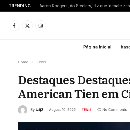
TRENDING
Facebook
X
Instagram
(Twitter)
Página Inicial
bas
Home
»
Tênis
Destaques Destaque
American Tien em Ci
By
tztj2
August 10, 2025
No Comments
TÊNIS