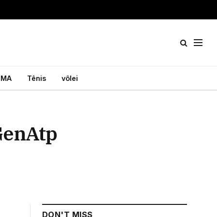
MA
Tênis
vôlei
GenAtp
DON'T MISS