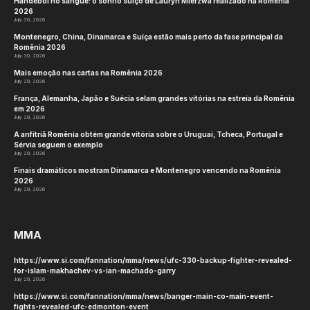
Handebol no sangue: o sonho suíço de Lauryn Mierzwa realizado na Romênia
2026
July 30, 2026
Montenegro, China, Dinamarca e Suíça estão mais perto da fase principal da
Romênia 2026
July 30, 2026
Mais emoção nas cartas na Romênia 2026
July 29, 2026
França, Alemanha, Japão e Suécia selam grandes vitórias na estreia da Romênia
em 2026
July 29, 2026
A anfitriã Romênia obtém grande vitória sobre o Uruguai, Tcheca, Portugal e
Sérvia seguem o exemplo
July 29, 2026
Finais dramáticos mostram Dinamarca e Montenegro vencendo na Romênia
2026
July 29, 2026
MMA
https://www.si.com/fannation/mma/news/ufc-330-backup-fighter-revealed-
for-islam-makhachev-vs-ian-machado-garry
July 29, 2026
https://www.si.com/fannation/mma/news/banger-main-co-main-event-
fights-revealed-ufc-edmonton-event