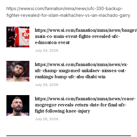
https://www.si.com/fannation/mma/news/ufc-330-backup-
fighter-revealed-for-islam-makhachev-vs-ian-machado-garry
https://www.si.com/fannation/mma/news/banger
main-co-main-event-fights-revealed-ufc-
edmonton-event
July 29, 2026
https://www.si.com/fannation/mma/news/ex-
ufc-champ-magomed-ankalaev-misses-out-
rankings-bump-ufc-abu-dhabi-win
July 29, 2026
https://www.si.com/fannation/mma/news/conor-
mcgregor-reveals-return-date-for-final-ufc-
fight-following-knee-injury
July 28, 2026