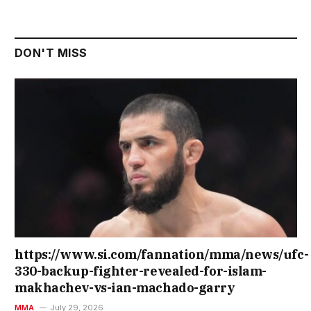
DON'T MISS
https://www.si.com/fannation/mma/news/ufc-
330-backup-fighter-revealed-for-islam-
makhachev-vs-ian-machado-garry
MMA
July 29, 2026