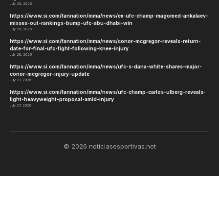
July 29, 2026
https://www.si.com/fannation/mma/news/ex-ufc-champ-magomed-ankalaev-
misses-out-rankings-bump-ufc-abu-dhabi-win
July 29, 2026
https://www.si.com/fannation/mma/news/conor-mcgregor-reveals-return-
date-for-final-ufc-fight-following-knee-injury
July 28, 2026
https://www.si.com/fannation/mma/news/ufc-s-dana-white-shares-major-
conor-mcgregor-injury-update
July 27, 2026
https://www.si.com/fannation/mma/news/ufc-champ-carlos-ulberg-reveals-
light-heavyweight-proposal-amid-injury
July 27, 2026
© 2026 noticiasesportivas.net