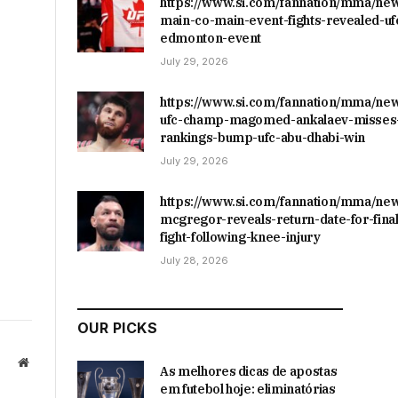
https://www.si.com/fannation/mma/ne
main-co-main-event-fights-revealed-uf
edmonton-event
July 29, 2026
https://www.si.com/fannation/mma/ne
ufc-champ-magomed-ankalaev-misses-
rankings-bump-ufc-abu-dhabi-win
July 29, 2026
https://www.si.com/fannation/mma/ne
mcgregor-reveals-return-date-for-final
fight-following-knee-injury
July 28, 2026
OUR PICKS
Website
As melhores dicas de apostas
em futebol hoje: eliminatórias