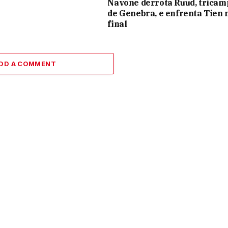
Navone derrota Ruud, trica
de Genebra, e enfrenta Tien 
final
DD A COMMENT