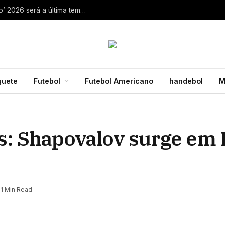
Aaron Rodgers, do Steelers, diz que ‘debate zero’ 2026 será a última temporada da NFL 28 de julho de 2026
quete
Futebol
Futebol Americano
handebol
M
: Shapovalov surge em 
1 Min Read