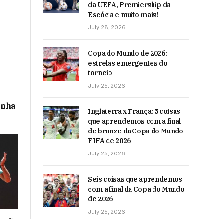
da UEFA, Premiership da
Escócia e muito mais!
July 28, 2026
Copa do Mundo de 2026:
estrelas emergentes do
torneio
July 25, 2026
inha
Inglaterra x França: 5 coisas
que aprendemos com a final
de bronze da Copa do Mundo
FIFA de 2026
July 25, 2026
Seis coisas que aprendemos
com a final da Copa do Mundo
de 2026
July 25, 2026