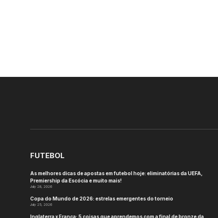
FUTEBOL
As melhores dicas de apostas em futebol hoje: eliminatórias da UEFA,
Premiership da Escócia e muito mais!
July 28, 2026
Copa do Mundo de 2026: estrelas emergentes do torneio
July 25, 2026
Inglaterra x França: 5 coisas que aprendemos com a final de bronze da