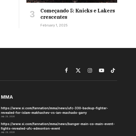
Começando 5: Knicks e Lakers
crescentes
February 1, 2025
Facebook
X
Instagram
YouTube
TikTok
(Twitter)
MMA
https://www.si.com/fannation/mma/news/ufc-330-backup-fighter-
revealed-for-islam-makhachev-vs-ian-machado-garry
July 29, 2026
https://www.si.com/fannation/mma/news/banger-main-co-main-event-
fights-revealed-ufc-edmonton-event
July 29, 2026