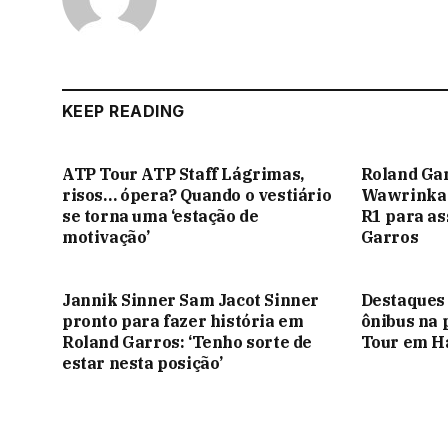
KEEP READING
ATP Tour ATP Staff Lágrimas,
Roland Gar
risos… ópera? Quando o vestiário
Wawrinka e
se torna uma ‘estação de
R1 para as
motivação’
Garros
Jannik Sinner Sam Jacot Sinner
Destaques 
pronto para fazer história em
ônibus na 
Roland Garros: ‘Tenho sorte de
Tour em 
estar nesta posição’