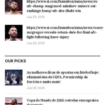
https://www.si.com/fannation/mma/news/ex-
ufc-champ-magomed-ankalaev-misses-out-
rankings-bump-ufc-abu-dhabi-win
July 29, 2026
https://www.si.com/fannation/mma/news/conor-
mcgregor-reveals-return-date-for-final-ufc-
fight-following-knee-injury
July 28, 2026
OUR PICKS
As melhores dicas de apostas em futebol hoje:
eliminatórias da UEFA, Premiership da
Escócia e muito mais!
July 28, 2026
Copa do Mundo de 2026: estrelas emergentes