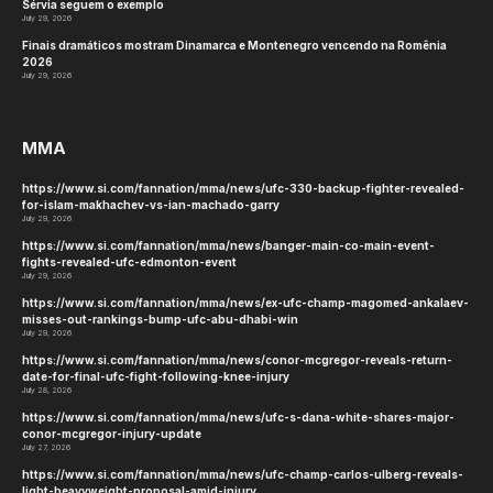
Sérvia seguem o exemplo
July 29, 2026
Finais dramáticos mostram Dinamarca e Montenegro vencendo na Romênia
2026
July 29, 2026
MMA
https://www.si.com/fannation/mma/news/ufc-330-backup-fighter-revealed-
for-islam-makhachev-vs-ian-machado-garry
July 29, 2026
https://www.si.com/fannation/mma/news/banger-main-co-main-event-
fights-revealed-ufc-edmonton-event
July 29, 2026
https://www.si.com/fannation/mma/news/ex-ufc-champ-magomed-ankalaev-
misses-out-rankings-bump-ufc-abu-dhabi-win
July 29, 2026
https://www.si.com/fannation/mma/news/conor-mcgregor-reveals-return-
date-for-final-ufc-fight-following-knee-injury
July 28, 2026
https://www.si.com/fannation/mma/news/ufc-s-dana-white-shares-major-
conor-mcgregor-injury-update
July 27, 2026
https://www.si.com/fannation/mma/news/ufc-champ-carlos-ulberg-reveals-
light-heavyweight-proposal-amid-injury