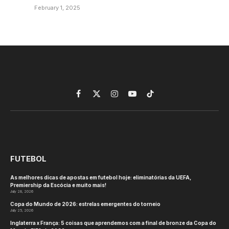
February 1, 2025
Facebook
X
Instagram
YouTube
TikTok
(Twitter)
FUTEBOL
As melhores dicas de apostas em futebol hoje: eliminatórias da UEFA,
Premiership da Escócia e muito mais!
July 28, 2026
Copa do Mundo de 2026: estrelas emergentes do torneio
July 25, 2026
Inglaterra x França: 5 coisas que aprendemos com a final de bronze da Copa do