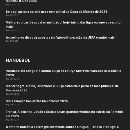
Mundo FIFA de 2026
July 25, 2026
Seis coisas que aprendemos com a final da Copa do Mundo de 2026
July 25, 2026
Melhores dicas de apostas em futebol hoje: início das ligas europeias e muito
mais!
July 25, 2026
As melhores dicas de apostas em futebol hoje: ação da UEFA e muito mais!
July 21, 2026
HANDEBOL
Handebol no sangue: o sonho suíço de Lauryn Mierzwa realizado na Romênia
2026
July 30, 2026
Montenegro, China, Dinamarca e Suíça estão mais perto da fase principal da
Romênia 2026
July 30, 2026
Mais emoção nas cartas na Romênia 2026
July 29, 2026
França, Alemanha, Japão e Suécia selam grandes vitórias na estreia da Romênia
em 2026
July 29, 2026
A anfitriã Romênia obtém grande vitória sobre o Uruguai, Tcheca, Portugal e