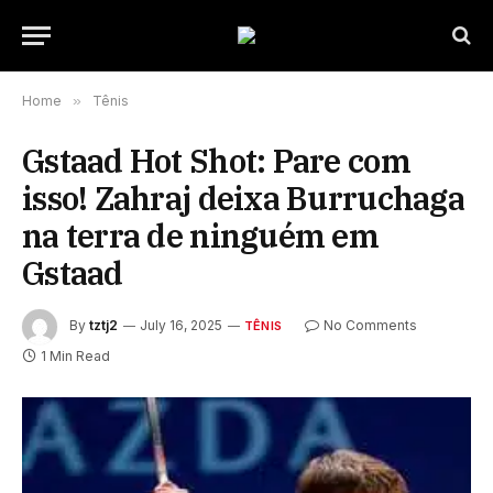
Home
»
Tênis
Gstaad Hot Shot: Pare com
isso! Zahraj deixa Burruchaga
na terra de ninguém em
Gstaad
By
tztj2
July 16, 2025
No Comments
TÊNIS
1 Min Read