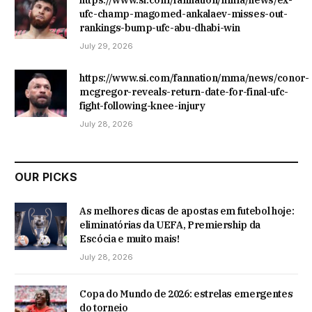
https://www.si.com/fannation/mma/news/ex-
ufc-champ-magomed-ankalaev-misses-out-
rankings-bump-ufc-abu-dhabi-win
July 29, 2026
https://www.si.com/fannation/mma/news/conor-
mcgregor-reveals-return-date-for-final-ufc-
fight-following-knee-injury
July 28, 2026
OUR PICKS
As melhores dicas de apostas em futebol hoje:
eliminatórias da UEFA, Premiership da
Escócia e muito mais!
July 28, 2026
Copa do Mundo de 2026: estrelas emergentes
do torneio