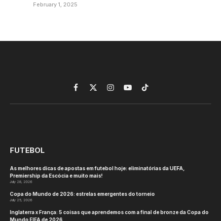
February 1, 2025
Facebook
X
Instagram
YouTube
TikTok
(Twitter)
FUTEBOL
As melhores dicas de apostas em futebol hoje: eliminatórias da UEFA,
Premiership da Escócia e muito mais!
July 28, 2026
Copa do Mundo de 2026: estrelas emergentes do torneio
July 25, 2026
Inglaterra x França: 5 coisas que aprendemos com a final de bronze da Copa do
Mundo FIFA de 2026