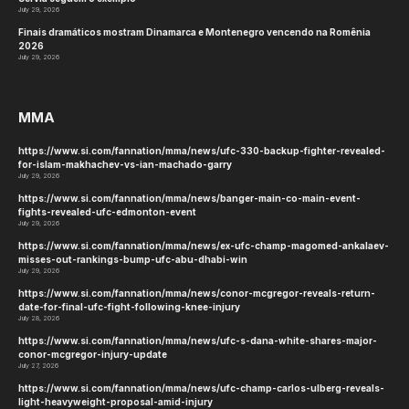
July 29, 2026
Finais dramáticos mostram Dinamarca e Montenegro vencendo na Romênia
2026
July 29, 2026
MMA
https://www.si.com/fannation/mma/news/ufc-330-backup-fighter-revealed-
for-islam-makhachev-vs-ian-machado-garry
July 29, 2026
https://www.si.com/fannation/mma/news/banger-main-co-main-event-
fights-revealed-ufc-edmonton-event
July 29, 2026
https://www.si.com/fannation/mma/news/ex-ufc-champ-magomed-ankalaev-
misses-out-rankings-bump-ufc-abu-dhabi-win
July 29, 2026
https://www.si.com/fannation/mma/news/conor-mcgregor-reveals-return-
date-for-final-ufc-fight-following-knee-injury
July 28, 2026
https://www.si.com/fannation/mma/news/ufc-s-dana-white-shares-major-
conor-mcgregor-injury-update
July 27, 2026
https://www.si.com/fannation/mma/news/ufc-champ-carlos-ulberg-reveals-
light-heavyweight-proposal-amid-injury