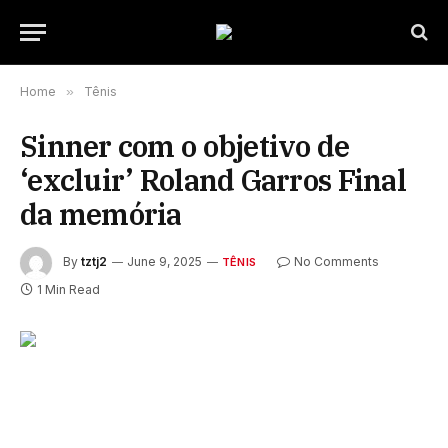
Home
»
Tênis
Sinner com o objetivo de
‘excluir’ Roland Garros Final
da memória
By
tztj2
June 9, 2025
No Comments
TÊNIS
1 Min Read