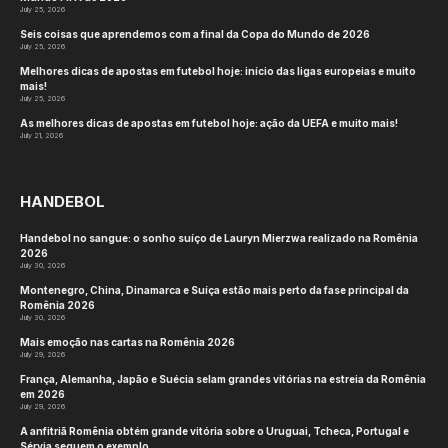
July 25, 2026
Seis coisas que aprendemos com a final da Copa do Mundo de 2026
July 25, 2026
Melhores dicas de apostas em futebol hoje: início das ligas europeias e muito
mais!
July 25, 2026
As melhores dicas de apostas em futebol hoje: ação da UEFA e muito mais!
July 21, 2026
HANDEBOL
Handebol no sangue: o sonho suíço de Lauryn Mierzwa realizado na Romênia
2026
July 30, 2026
Montenegro, China, Dinamarca e Suíça estão mais perto da fase principal da
Romênia 2026
July 30, 2026
Mais emoção nas cartas na Romênia 2026
July 29, 2026
França, Alemanha, Japão e Suécia selam grandes vitórias na estreia da Romênia
em 2026
July 29, 2026
A anfitriã Romênia obtém grande vitória sobre o Uruguai, Tcheca, Portugal e
Sérvia seguem o exemplo