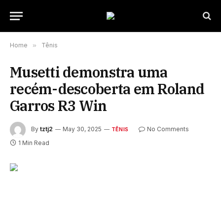
Home
»
Tênis
Musetti demonstra uma
recém-descoberta em Roland
Garros R3 Win
By
tztj2
May 30, 2025
No Comments
TÊNIS
1 Min Read