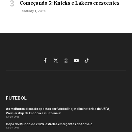
Começando 5: Knicks e Lakers crescentes
February 1, 2025
Facebook
X
Instagram
YouTube
TikTok
(Twitter)
FUTEBOL
As melhores dicas de apostas em futebol hoje: eliminatórias da UEFA,
Premiership da Escócia e muito mais!
July 28, 2026
Copa do Mundo de 2026: estrelas emergentes do torneio
July 25, 2026