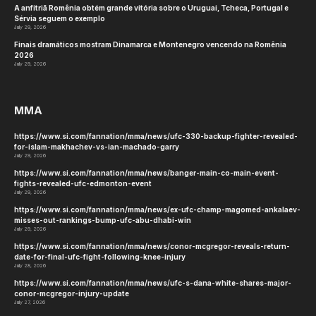
A anfitriã Romênia obtém grande vitória sobre o Uruguai, Tcheca, Portugal e
Sérvia seguem o exemplo
July 29, 2026
Finais dramáticos mostram Dinamarca e Montenegro vencendo na Romênia
2026
July 29, 2026
MMA
https://www.si.com/fannation/mma/news/ufc-330-backup-fighter-revealed-
for-islam-makhachev-vs-ian-machado-garry
July 29, 2026
https://www.si.com/fannation/mma/news/banger-main-co-main-event-
fights-revealed-ufc-edmonton-event
July 29, 2026
https://www.si.com/fannation/mma/news/ex-ufc-champ-magomed-ankalaev-
misses-out-rankings-bump-ufc-abu-dhabi-win
July 29, 2026
https://www.si.com/fannation/mma/news/conor-mcgregor-reveals-return-
date-for-final-ufc-fight-following-knee-injury
July 28, 2026
https://www.si.com/fannation/mma/news/ufc-s-dana-white-shares-major-
conor-mcgregor-injury-update
July 27, 2026