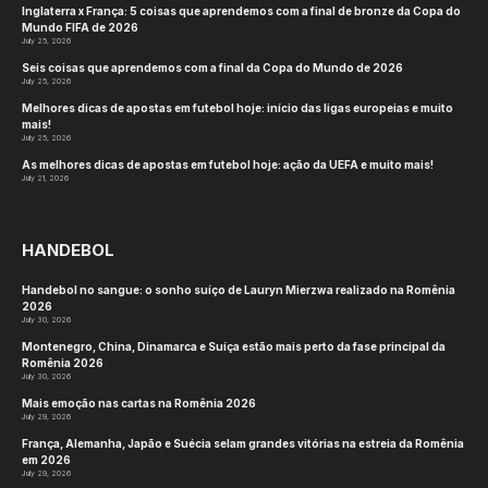
Inglaterra x França: 5 coisas que aprendemos com a final de bronze da Copa do
Mundo FIFA de 2026
July 25, 2026
Seis coisas que aprendemos com a final da Copa do Mundo de 2026
July 25, 2026
Melhores dicas de apostas em futebol hoje: início das ligas europeias e muito
mais!
July 25, 2026
As melhores dicas de apostas em futebol hoje: ação da UEFA e muito mais!
July 21, 2026
HANDEBOL
Handebol no sangue: o sonho suíço de Lauryn Mierzwa realizado na Romênia
2026
July 30, 2026
Montenegro, China, Dinamarca e Suíça estão mais perto da fase principal da
Romênia 2026
July 30, 2026
Mais emoção nas cartas na Romênia 2026
July 29, 2026
França, Alemanha, Japão e Suécia selam grandes vitórias na estreia da Romênia
em 2026
July 29, 2026