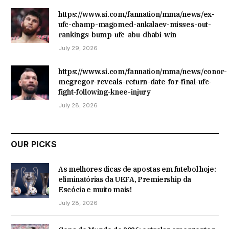
https://www.si.com/fannation/mma/news/ex-
ufc-champ-magomed-ankalaev-misses-out-
rankings-bump-ufc-abu-dhabi-win
July 29, 2026
https://www.si.com/fannation/mma/news/conor-
mcgregor-reveals-return-date-for-final-ufc-
fight-following-knee-injury
July 28, 2026
OUR PICKS
As melhores dicas de apostas em futebol hoje:
eliminatórias da UEFA, Premiership da
Escócia e muito mais!
July 28, 2026