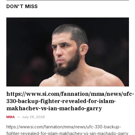
DON'T MISS
https://www.si.com/fannation/mma/news/ufc-
330-backup-fighter-revealed-for-islam-
makhachev-vs-ian-machado-garry
MMA
July 29, 2026
https://www.si.com/fannation/mma/news/ufc-330-backup-
fighter-revealed-for-islam-makhachev-vs-ian-machado-garry