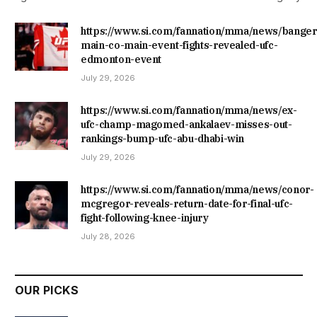
https://www.si.com/fannation/mma/news/banger
main-co-main-event-fights-revealed-ufc-
edmonton-event
July 29, 2026
https://www.si.com/fannation/mma/news/ex-
ufc-champ-magomed-ankalaev-misses-out-
rankings-bump-ufc-abu-dhabi-win
July 29, 2026
https://www.si.com/fannation/mma/news/conor-
mcgregor-reveals-return-date-for-final-ufc-
fight-following-knee-injury
July 28, 2026
OUR PICKS