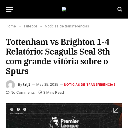
Home
»
Futebol
»
Notícias de transferências
Tottenham vs Brighton 1-4
Relatório: Seagulls Seal 8th
com grande vitória sobre o
Spurs
By
tztj2
May 25, 2025
NOTÍCIAS DE TRANSFERÊNCIAS
No Comments
3 Mins Read