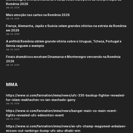
Romênia 2026
July 30, 2026
Mais emoção nas cartas na Romênia 2026
July 29, 2026
França, Alemanha, Japão e Suécia selam grandes vitórias na estreia da Romênia
em 2026
July 29, 2026
A anfitriã Romênia obtém grande vitória sobre o Uruguai, Tcheca, Portugal e
Sérvia seguem o exemplo
July 29, 2026
Finais dramáticos mostram Dinamarca e Montenegro vencendo na Romênia
2026
July 29, 2026
MMA
https://www.si.com/fannation/mma/news/ufc-330-backup-fighter-revealed-
for-islam-makhachev-vs-ian-machado-garry
July 29, 2026
https://www.si.com/fannation/mma/news/banger-main-co-main-event-
fights-revealed-ufc-edmonton-event
July 29, 2026
https://www.si.com/fannation/mma/news/ex-ufc-champ-magomed-ankalaev-
misses-out-rankings-bump-ufc-abu-dhabi-win