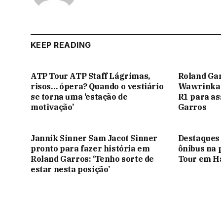
KEEP READING
ATP Tour ATP Staff Lágrimas,
Roland Gar
risos… ópera? Quando o vestiário
Wawrinka e
se torna uma ‘estação de
R1 para as
motivação’
Garros
Jannik Sinner Sam Jacot Sinner
Destaques 
pronto para fazer história em
ônibus na 
Roland Garros: ‘Tenho sorte de
Tour em 
estar nesta posição’