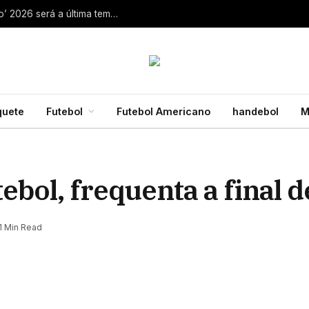
Aaron Rodgers, do Steelers, diz que ‘debate zero’ 2026 será a última temporada da NFL 28 de julho de 2026
quete
Futebol
Futebol Americano
handebol
M
ebol, frequenta a final 
1 Min Read