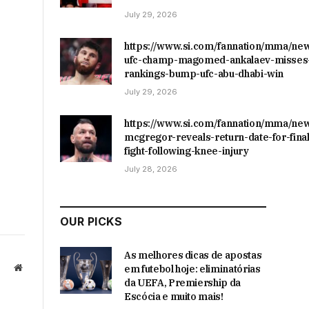
July 29, 2026
https://www.si.com/fannation/mma/ne
ufc-champ-magomed-ankalaev-misses-
rankings-bump-ufc-abu-dhabi-win
July 29, 2026
https://www.si.com/fannation/mma/ne
mcgregor-reveals-return-date-for-final
fight-following-knee-injury
July 28, 2026
OUR PICKS
As melhores dicas de apostas
Website
em futebol hoje: eliminatórias
da UEFA, Premiership da
Escócia e muito mais!