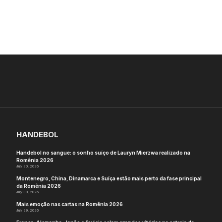
HANDEBOL
Handebol no sangue: o sonho suíço de Lauryn Mierzwa realizado na
Romênia 2026
July 30, 2026
Montenegro, China, Dinamarca e Suíça estão mais perto da fase principal
da Romênia 2026
July 30, 2026
Mais emoção nas cartas na Romênia 2026
July 29, 2026