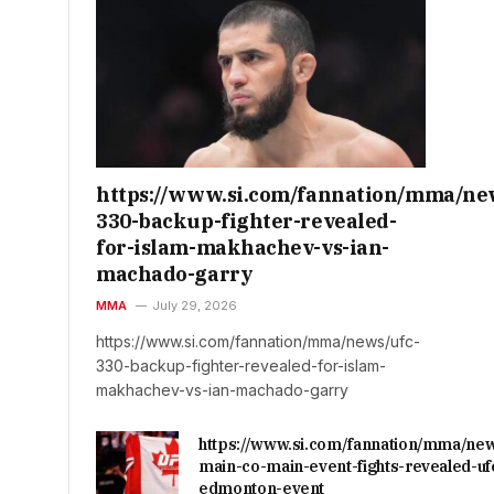
https://www.si.com/fannation/mma/ne
330-backup-fighter-revealed-
for-islam-makhachev-vs-ian-
machado-garry
MMA
July 29, 2026
https://www.si.com/fannation/mma/news/ufc-
330-backup-fighter-revealed-for-islam-
makhachev-vs-ian-machado-garry
https://www.si.com/fannation/mma/ne
main-co-main-event-fights-revealed-uf
edmonton-event