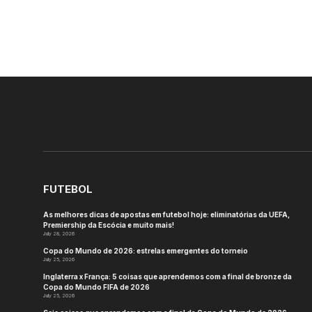
FUTEBOL
As melhores dicas de apostas em futebol hoje: eliminatórias da UEFA,
Premiership da Escócia e muito mais!
July 28, 2026
Copa do Mundo de 2026: estrelas emergentes do torneio
July 25, 2026
Inglaterra x França: 5 coisas que aprendemos com a final de bronze da
Copa do Mundo FIFA de 2026
July 25, 2026