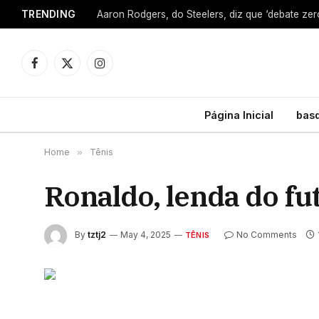
TRENDING
Facebook
X
Instagram
(Twitter)
Página Inicial
bas
Home
»
Tênis
Ronaldo, lenda do fut
By
tztj2
May 4, 2025
No Comments
TÊNIS