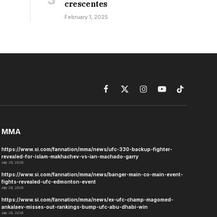
crescentes
February 1, 2025
Facebook
X
Instagram
YouTube
TikTok
(Twitter)
MMA
https://www.si.com/fannation/mma/news/ufc-330-backup-fighter-
revealed-for-islam-makhachev-vs-ian-machado-garry
July 29, 2026
https://www.si.com/fannation/mma/news/banger-main-co-main-event-
fights-revealed-ufc-edmonton-event
July 29, 2026
https://www.si.com/fannation/mma/news/ex-ufc-champ-magomed-
ankalaev-misses-out-rankings-bump-ufc-abu-dhabi-win
July 29, 2026