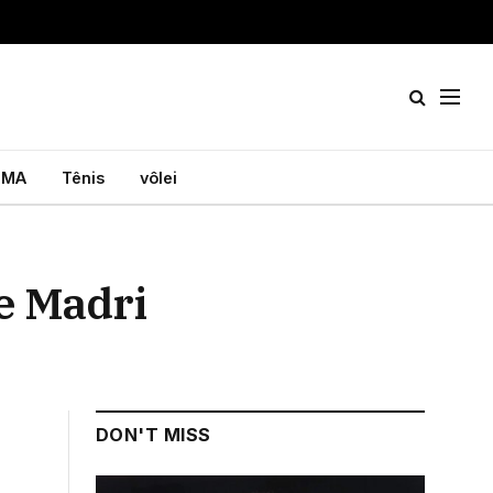
MA
Tênis
vôlei
de Madri
DON'T MISS