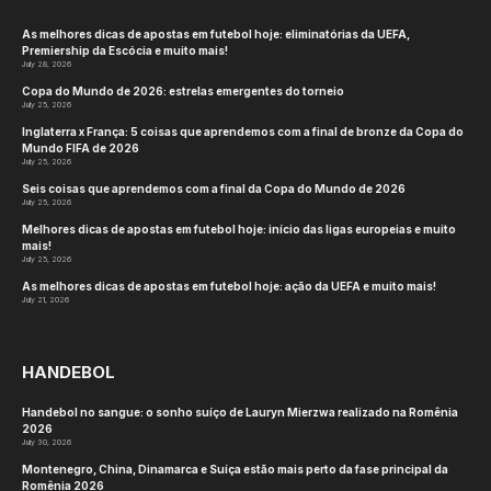
As melhores dicas de apostas em futebol hoje: eliminatórias da UEFA,
Premiership da Escócia e muito mais!
July 28, 2026
Copa do Mundo de 2026: estrelas emergentes do torneio
July 25, 2026
Inglaterra x França: 5 coisas que aprendemos com a final de bronze da Copa do
Mundo FIFA de 2026
July 25, 2026
Seis coisas que aprendemos com a final da Copa do Mundo de 2026
July 25, 2026
Melhores dicas de apostas em futebol hoje: início das ligas europeias e muito
mais!
July 25, 2026
As melhores dicas de apostas em futebol hoje: ação da UEFA e muito mais!
July 21, 2026
HANDEBOL
Handebol no sangue: o sonho suíço de Lauryn Mierzwa realizado na Romênia
2026
July 30, 2026
Montenegro, China, Dinamarca e Suíça estão mais perto da fase principal da
Romênia 2026