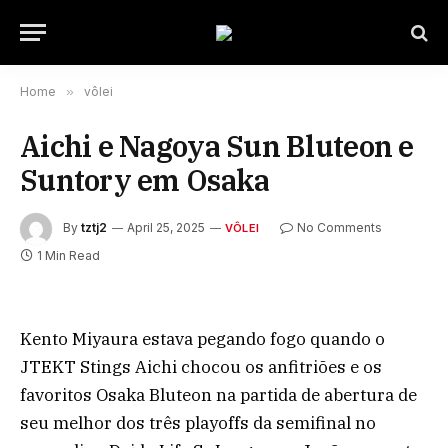
Home
»
vôlei
Aichi e Nagoya Sun Bluteon e
Suntory em Osaka
By
tztj2
April 25, 2025
No Comments
VÔLEI
1 Min Read
Kento Miyaura estava pegando fogo quando o
JTEKT Stings Aichi chocou os anfitriões e os
favoritos Osaka Bluteon na partida de abertura de
seu melhor dos três playoffs da semifinal no