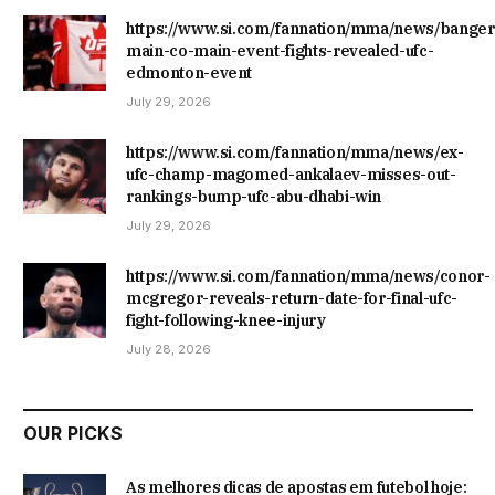
https://www.si.com/fannation/mma/news/banger
main-co-main-event-fights-revealed-ufc-
edmonton-event
July 29, 2026
https://www.si.com/fannation/mma/news/ex-
ufc-champ-magomed-ankalaev-misses-out-
rankings-bump-ufc-abu-dhabi-win
July 29, 2026
https://www.si.com/fannation/mma/news/conor-
mcgregor-reveals-return-date-for-final-ufc-
fight-following-knee-injury
July 28, 2026
OUR PICKS
As melhores dicas de apostas em futebol hoje: