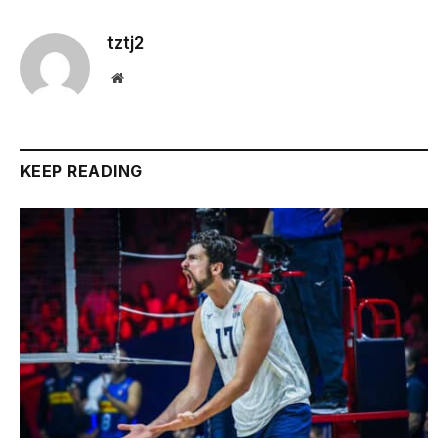
tztj2
Website
KEEP READING