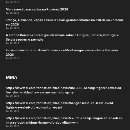
July 30, 2026
Mais emoção nas cartas na Romênia 2026
July 29, 2026
França, Alemanha, Japão e Suécia selam grandes vitórias na estreia da Romênia
em 2026
July 29, 2026
A anfitriã Romênia obtém grande vitória sobre o Uruguai, Tcheca, Portugal e
Sérvia seguem o exemplo
July 29, 2026
Finais dramáticos mostram Dinamarca e Montenegro vencendo na Romênia
2026
July 29, 2026
MMA
https://www.si.com/fannation/mma/news/ufc-330-backup-fighter-revealed-
for-islam-makhachev-vs-ian-machado-garry
July 29, 2026
https://www.si.com/fannation/mma/news/banger-main-co-main-event-
fights-revealed-ufc-edmonton-event
July 29, 2026
https://www.si.com/fannation/mma/news/ex-ufc-champ-magomed-ankalaev-
misses-out-rankings-bump-ufc-abu-dhabi-win
July 29, 2026