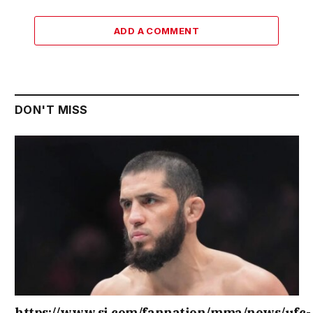
ADD A COMMENT
DON'T MISS
https://www.si.com/fannation/mma/news/ufc-