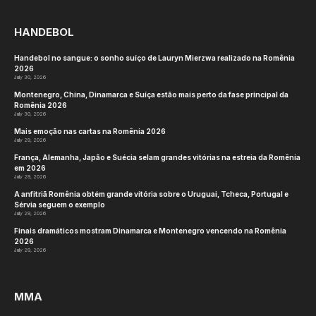
HANDEBOL
Handebol no sangue: o sonho suíço de Lauryn Mierzwa realizado na Romênia
2026
July 30, 2026
Montenegro, China, Dinamarca e Suíça estão mais perto da fase principal da
Romênia 2026
July 30, 2026
Mais emoção nas cartas na Romênia 2026
July 29, 2026
França, Alemanha, Japão e Suécia selam grandes vitórias na estreia da Romênia
em 2026
July 29, 2026
A anfitriã Romênia obtém grande vitória sobre o Uruguai, Tcheca, Portugal e
Sérvia seguem o exemplo
July 29, 2026
Finais dramáticos mostram Dinamarca e Montenegro vencendo na Romênia
2026
July 29, 2026
MMA