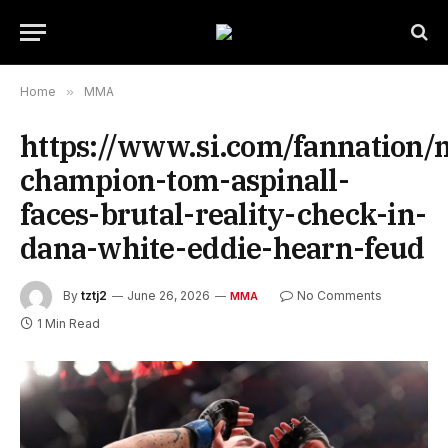
Home
»
MMA
https://www.si.com/fannation
champion-tom-aspinall-
faces-brutal-reality-check-in-
dana-white-eddie-hearn-feud
By
tztj2
June 26, 2026
No Comments
MMA
1 Min Read