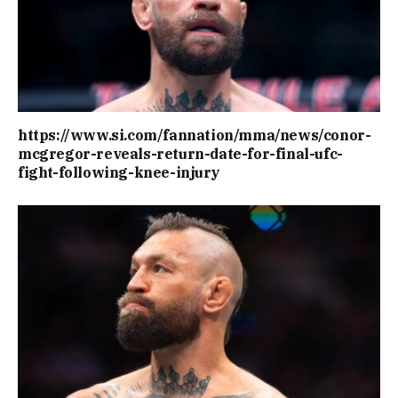
https://www.si.com/fannation/mma/news/conor-
mcgregor-reveals-return-date-for-final-ufc-
fight-following-knee-injury