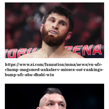
https://www.si.com/fannation/mma/news/ex-ufc-
champ-magomed-ankalaev-misses-out-rankings-
bump-ufc-abu-dhabi-win