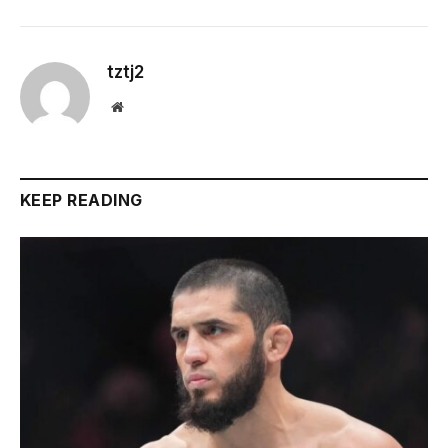
tztj2
Website
KEEP READING