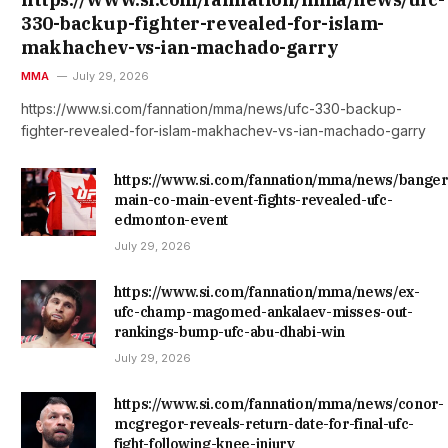
330-backup-fighter-revealed-for-islam-
makhachev-vs-ian-machado-garry
MMA
July 29, 2026
https://www.si.com/fannation/mma/news/ufc-330-backup-
fighter-revealed-for-islam-makhachev-vs-ian-machado-garry
https://www.si.com/fannation/mma/news/banger
main-co-main-event-fights-revealed-ufc-
edmonton-event
July 29, 2026
https://www.si.com/fannation/mma/news/ex-
ufc-champ-magomed-ankalaev-misses-out-
rankings-bump-ufc-abu-dhabi-win
July 29, 2026
https://www.si.com/fannation/mma/news/conor-
mcgregor-reveals-return-date-for-final-ufc-
fight-following-knee-injury