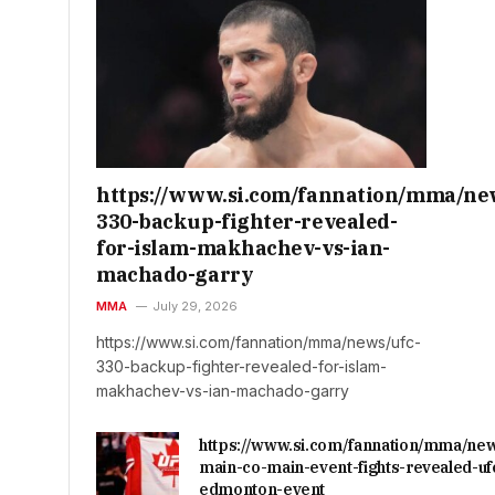
https://www.si.com/fannation/mma/ne
330-backup-fighter-revealed-
for-islam-makhachev-vs-ian-
machado-garry
MMA
July 29, 2026
https://www.si.com/fannation/mma/news/ufc-
330-backup-fighter-revealed-for-islam-
makhachev-vs-ian-machado-garry
https://www.si.com/fannation/mma/ne
main-co-main-event-fights-revealed-uf
edmonton-event