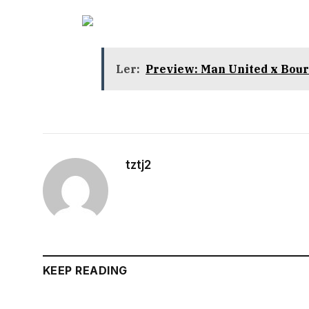
Ler:
Preview: Man United x Bou
tztj2
KEEP READING