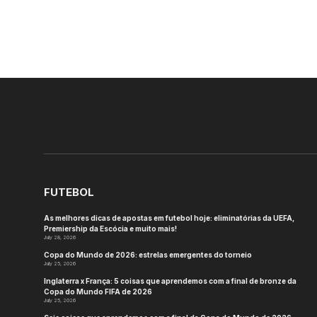
FUTEBOL
As melhores dicas de apostas em futebol hoje: eliminatórias da UEFA,
Premiership da Escócia e muito mais!
July 28, 2026
Copa do Mundo de 2026: estrelas emergentes do torneio
July 25, 2026
Inglaterra x França: 5 coisas que aprendemos com a final de bronze da
Copa do Mundo FIFA de 2026
July 25, 2026