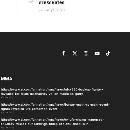
crescentes
February 1, 2025
Facebook
X
Instagram
YouTube
TikTok
(Twitter)
MMA
https://www.si.com/fannation/mma/news/ufc-330-backup-fighter-
revealed-for-islam-makhachev-vs-ian-machado-garry
July 29, 2026
https://www.si.com/fannation/mma/news/banger-main-co-main-event-
fights-revealed-ufc-edmonton-event
July 29, 2026
https://www.si.com/fannation/mma/news/ex-ufc-champ-magomed-
ankalaev-misses-out-rankings-bump-ufc-abu-dhabi-win
July 29, 2026