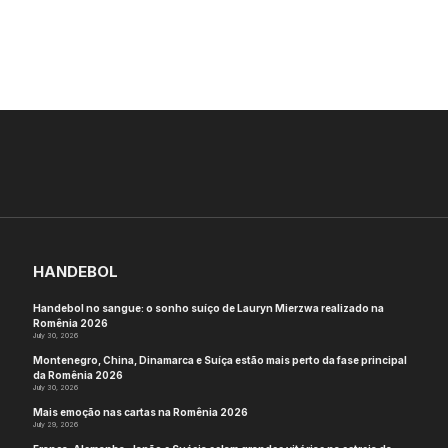
HANDEBOL
Handebol no sangue: o sonho suíço de Lauryn Mierzwa realizado na
Romênia 2026
July 30, 2026
Montenegro, China, Dinamarca e Suíça estão mais perto da fase principal
da Romênia 2026
July 30, 2026
Mais emoção nas cartas na Romênia 2026
July 29, 2026