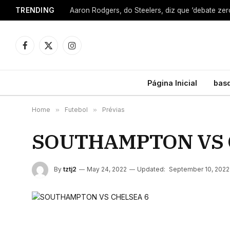
TRENDING
Facebook
X
Instagram
(Twitter)
Página Inicial
bas
Home
»
Futebol
»
Prévias
SOUTHAMPTON VS 
By
tztj2
May 24, 2022
Updated:
September 10, 2022