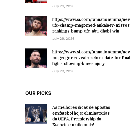
July 29, 2026
https://www.si.com/fannation/mma/ne
ufc-champ-magomed-ankalaev-misses-
rankings-bump-ufc-abu-dhabi-win
July 29, 2026
https://www.si.com/fannation/mma/ne
mcgregor-reveals-return-date-for-final
fight-following-knee-injury
July 28, 2026
OUR PICKS
As melhores dicas de apostas
em futebol hoje: eliminatórias
da UEFA, Premiership da
Escócia e muito mais!