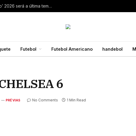
Aaron Rodgers, do Steelers, diz que ‘debate zero’ 2026 será a última temporada da NFL 28 de julho de 2026
quete
Futebol
Futebol Americano
handebol
M
CHELSEA 6
No Comments
1 Min Read
PRÉVIAS