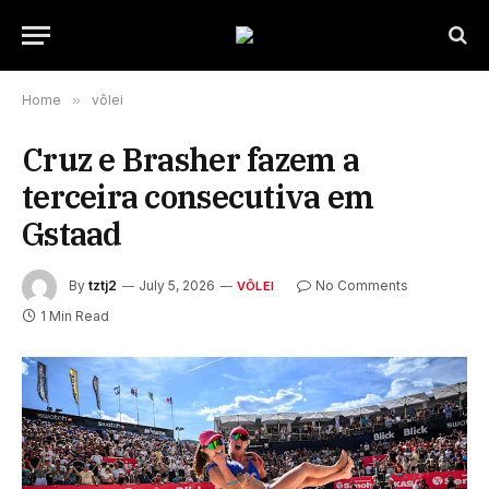
Home
»
vôlei
Cruz e Brasher fazem a
terceira consecutiva em
Gstaad
By
tztj2
July 5, 2026
No Comments
VÔLEI
1 Min Read