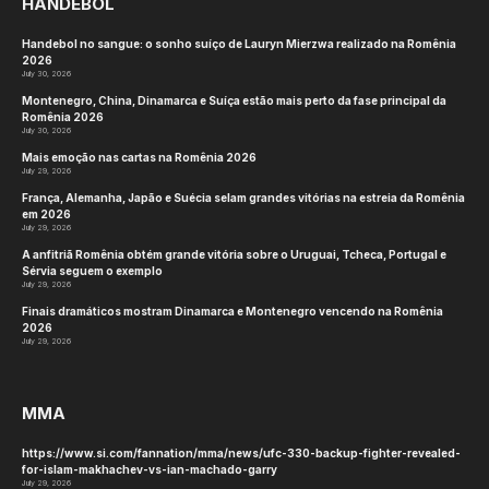
HANDEBOL
Handebol no sangue: o sonho suíço de Lauryn Mierzwa realizado na Romênia
2026
July 30, 2026
Montenegro, China, Dinamarca e Suíça estão mais perto da fase principal da
Romênia 2026
July 30, 2026
Mais emoção nas cartas na Romênia 2026
July 29, 2026
França, Alemanha, Japão e Suécia selam grandes vitórias na estreia da Romênia
em 2026
July 29, 2026
A anfitriã Romênia obtém grande vitória sobre o Uruguai, Tcheca, Portugal e
Sérvia seguem o exemplo
July 29, 2026
Finais dramáticos mostram Dinamarca e Montenegro vencendo na Romênia
2026
July 29, 2026
MMA
https://www.si.com/fannation/mma/news/ufc-330-backup-fighter-revealed-
for-islam-makhachev-vs-ian-machado-garry
July 29, 2026