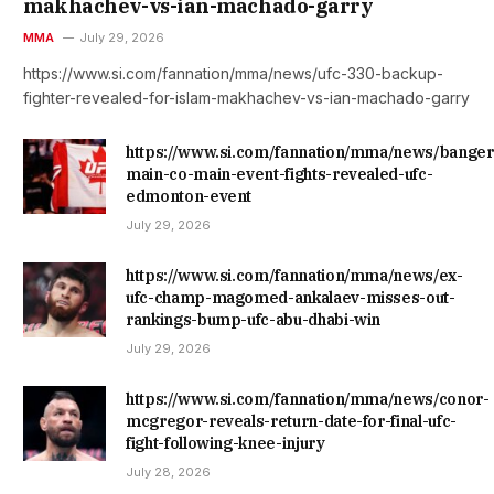
makhachev-vs-ian-machado-garry
MMA
July 29, 2026
https://www.si.com/fannation/mma/news/ufc-330-backup-
fighter-revealed-for-islam-makhachev-vs-ian-machado-garry
https://www.si.com/fannation/mma/news/banger
main-co-main-event-fights-revealed-ufc-
edmonton-event
July 29, 2026
https://www.si.com/fannation/mma/news/ex-
ufc-champ-magomed-ankalaev-misses-out-
rankings-bump-ufc-abu-dhabi-win
July 29, 2026
https://www.si.com/fannation/mma/news/conor-
mcgregor-reveals-return-date-for-final-ufc-
fight-following-knee-injury
July 28, 2026