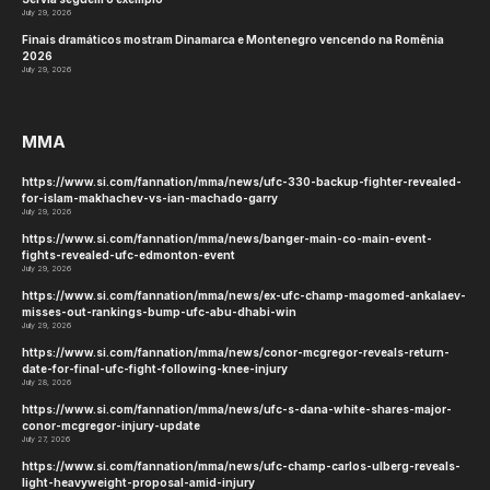
July 29, 2026
Finais dramáticos mostram Dinamarca e Montenegro vencendo na Romênia
2026
July 29, 2026
MMA
https://www.si.com/fannation/mma/news/ufc-330-backup-fighter-revealed-
for-islam-makhachev-vs-ian-machado-garry
July 29, 2026
https://www.si.com/fannation/mma/news/banger-main-co-main-event-
fights-revealed-ufc-edmonton-event
July 29, 2026
https://www.si.com/fannation/mma/news/ex-ufc-champ-magomed-ankalaev-
misses-out-rankings-bump-ufc-abu-dhabi-win
July 29, 2026
https://www.si.com/fannation/mma/news/conor-mcgregor-reveals-return-
date-for-final-ufc-fight-following-knee-injury
July 28, 2026
https://www.si.com/fannation/mma/news/ufc-s-dana-white-shares-major-
conor-mcgregor-injury-update
July 27, 2026
https://www.si.com/fannation/mma/news/ufc-champ-carlos-ulberg-reveals-
light-heavyweight-proposal-amid-injury