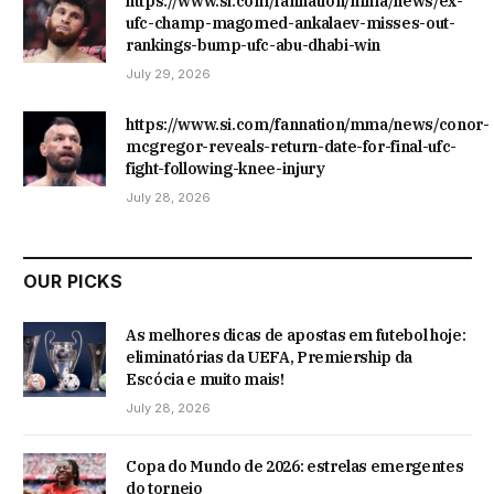
https://www.si.com/fannation/mma/news/ex-
ufc-champ-magomed-ankalaev-misses-out-
rankings-bump-ufc-abu-dhabi-win
July 29, 2026
https://www.si.com/fannation/mma/news/conor-
mcgregor-reveals-return-date-for-final-ufc-
fight-following-knee-injury
July 28, 2026
OUR PICKS
As melhores dicas de apostas em futebol hoje:
eliminatórias da UEFA, Premiership da
Escócia e muito mais!
July 28, 2026
Copa do Mundo de 2026: estrelas emergentes
do torneio