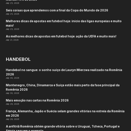
July 25, 2026
Seis coisas que aprendemos com a final da Copa do Mundo de 2026
July 25, 2026
Melhores dicas de apostas em futebol hoje: início das ligas europeias e muito
mais!
July 25, 2026
As melhores dicas de apostas em futebol hoje: ação da UEFA e muito mais!
July 21, 2026
HANDEBOL
Handebol no sangue: o sonho suíço de Lauryn Mierzwa realizado na Romênia
2026
July 30, 2026
Montenegro, China, Dinamarca e Suíça estão mais perto da fase principal da
Romênia 2026
July 30, 2026
Mais emoção nas cartas na Romênia 2026
July 29, 2026
França, Alemanha, Japão e Suécia selam grandes vitórias na estreia da Romênia
em 2026
July 29, 2026
A anfitriã Romênia obtém grande vitória sobre o Uruguai, Tcheca, Portugal e
Sérvia seguem o exemplo