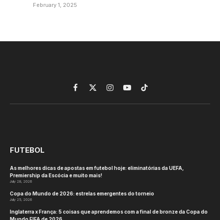
February 1, 2025
Facebook
X
Instagram
YouTube
TikTok
(Twitter)
FUTEBOL
As melhores dicas de apostas em futebol hoje: eliminatórias da UEFA,
Premiership da Escócia e muito mais!
July 28, 2026
Copa do Mundo de 2026: estrelas emergentes do torneio
July 25, 2026
Inglaterra x França: 5 coisas que aprendemos com a final de bronze da Copa do
Mundo FIFA de 2026