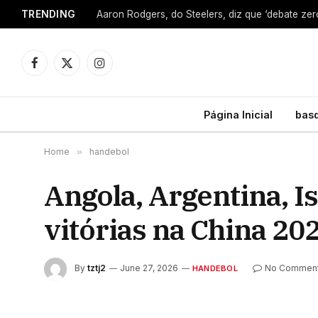
TRENDING
Facebook
X
Instagram
(Twitter)
Página Inicial
bas
Home
»
handebol
Angola, Argentina, I
vitórias na China 20
By
tztj2
June 27, 2026
No Commen
HANDEBOL