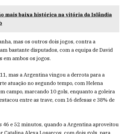
o mais baixa histórica na vitória da Islândia
b
nha, mas os outros dois jogos, contra a
oram bastante disputados, com a equipa de David
os em ambos os jogos.
 11, mas a Argentina vingou a derrota para a
forte atuação no segundo tempo, com Helena
em campo, marcando 10 gols, enquanto a goleira
stacou entre as trave, com 16 defesas e 38% de
os 46 e 52 minutos, quando a Argentina aproveitou
r Catalina Alexa Losarcos, com dois gols, para