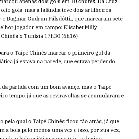
 marcou apenas dois gols em 10 chutes. Da Cruz
to gols, mas a Islândia teve dois artilheiros
ir e Dagmar Gudrun Pálsdóttir, que marcaram sete
 Melhor jogador em campo: Elísabet Millý
é Chinês x Tunísia 17h30 (6h16)
ra o Taipé Chinês marcar o primeiro gol da
iática já estava na parede, que estava perdendo
 da partida com um bom avanço, mas o Taipé
ro tempo, já que as reviravoltas se acumularam e
o pela qual o Taipé Chinês ficou tão atrás, já que
 a bola pelo menos uma vez e isso, por sua vez,
ndo o lado asiático conseguiu reduzir a