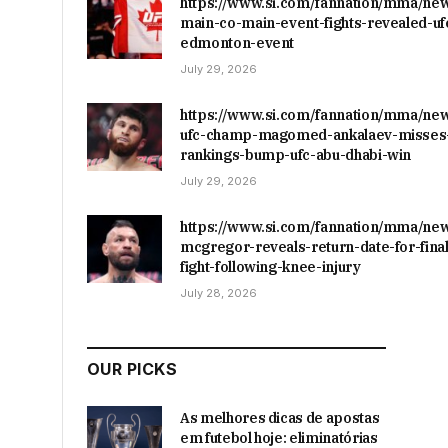
https://www.si.com/fannation/mma/ne
main-co-main-event-fights-revealed-uf
edmonton-event
July 29, 2026
https://www.si.com/fannation/mma/ne
ufc-champ-magomed-ankalaev-misses-
rankings-bump-ufc-abu-dhabi-win
July 29, 2026
https://www.si.com/fannation/mma/ne
mcgregor-reveals-return-date-for-final
fight-following-knee-injury
July 28, 2026
OUR PICKS
As melhores dicas de apostas
em futebol hoje: eliminatórias