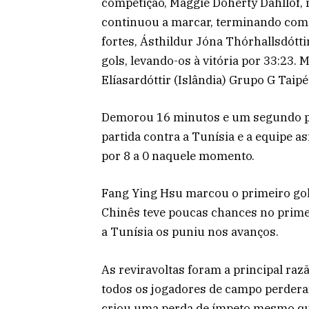
competição, Maggie Doherty Dahllof,
continuou a marcar, terminando com oi
fortes, Ásthildur Jóna Thórhallsdótt
gols, levando-os à vitória por 33:23.
Elíasardóttir (Islândia) Grupo G Taip
Demorou 16 minutos e um segundo pa
partida contra a Tunísia e a equipe as
por 8 a 0 naquele momento.
Fang Ying Hsu marcou o primeiro gol
Chinês teve poucas chances no primei
a Tunísia os puniu nos avanços.
As reviravoltas foram a principal razã
todos os jogadores de campo perderam
criou uma perda de ímpeto mesmo qua