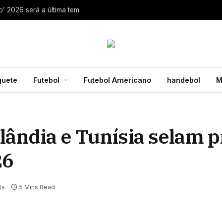
Aaron Rodgers, do Steelers, diz que ‘debate zero’ 2026 será a última temporada da NFL 28 de julho de 2026
quete
Futebol
Futebol Americano
handebol
M
slândia e Tunísia selam 
26
ts
5 Mins Read