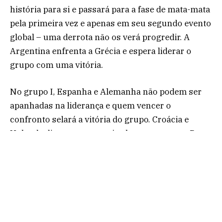
história para si e passará para a fase de mata-mata
pela primeira vez e apenas em seu segundo evento
global – uma derrota não os verá progredir. A
Argentina enfrenta a Grécia e espera liderar o
grupo com uma vitória.
No grupo I, Espanha e Alemanha não podem ser
apanhadas na liderança e quem vencer o
confronto selará a vitória do grupo. Croácia e
Holanda disputam o terceiro lugar, enquanto Porto
Rico e Uruguai conquistarão a primeira vitória na
fase principal da Croácia 2026, à medida que
avançam para a fase de classificação 9-16. A
rodada de consolação verá as Ilhas Cook
enfrentarem os EUA.