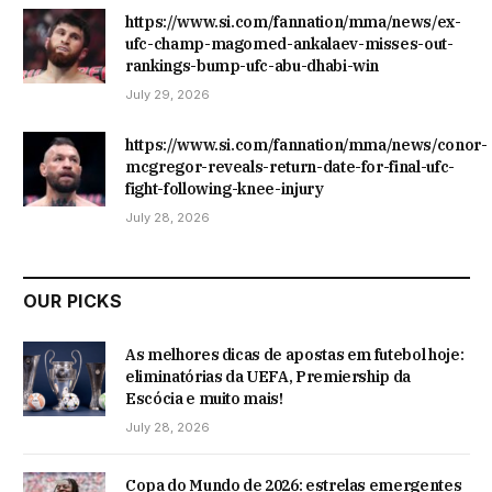
https://www.si.com/fannation/mma/news/ex-
ufc-champ-magomed-ankalaev-misses-out-
rankings-bump-ufc-abu-dhabi-win
July 29, 2026
https://www.si.com/fannation/mma/news/conor-
mcgregor-reveals-return-date-for-final-ufc-
fight-following-knee-injury
July 28, 2026
OUR PICKS
As melhores dicas de apostas em futebol hoje:
eliminatórias da UEFA, Premiership da
Escócia e muito mais!
July 28, 2026
Copa do Mundo de 2026: estrelas emergentes