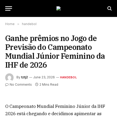
Home
»
handebol
Ganhe prêmios no Jogo de
Previsão do Campeonato
Mundial Júnior Feminino da
IHF de 2026
By
tztj2
June 23, 2026
HANDEBOL
No Comments
2 Mins Read
O Campeonato Mundial Feminino Júnior da IHF
2026 está chegando e decidimos apimentar as