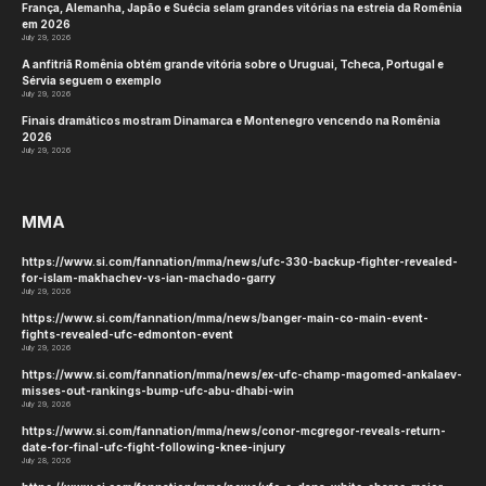
França, Alemanha, Japão e Suécia selam grandes vitórias na estreia da Romênia
em 2026
July 29, 2026
A anfitriã Romênia obtém grande vitória sobre o Uruguai, Tcheca, Portugal e
Sérvia seguem o exemplo
July 29, 2026
Finais dramáticos mostram Dinamarca e Montenegro vencendo na Romênia
2026
July 29, 2026
MMA
https://www.si.com/fannation/mma/news/ufc-330-backup-fighter-revealed-
for-islam-makhachev-vs-ian-machado-garry
July 29, 2026
https://www.si.com/fannation/mma/news/banger-main-co-main-event-
fights-revealed-ufc-edmonton-event
July 29, 2026
https://www.si.com/fannation/mma/news/ex-ufc-champ-magomed-ankalaev-
misses-out-rankings-bump-ufc-abu-dhabi-win
July 29, 2026
https://www.si.com/fannation/mma/news/conor-mcgregor-reveals-return-
date-for-final-ufc-fight-following-knee-injury
July 28, 2026