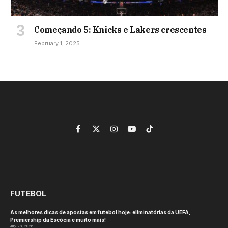
Começando 5: Knicks e Lakers crescentes
February 1, 2025
Facebook
X
Instagram
YouTube
TikTok
(Twitter)
FUTEBOL
As melhores dicas de apostas em futebol hoje: eliminatórias da UEFA,
Premiership da Escócia e muito mais!
July 28, 2026