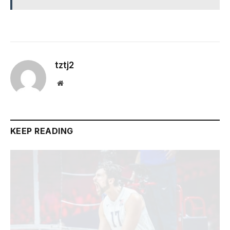
Darina Naneva, da Bulgária, é a única jovem de 16
anos que esteve entre as titulares de sua equipe no
VNL 2026
Ler:
Bulgária, Portugal, Tunísia dão saltos
mais altos no ranking durante o
campeonato mundial masculino
tztj2
Website