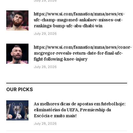
July 29, 2026
https://www.si.com/fannation/mma/news/ex-
ufc-champ-magomed-ankalaev-misses-out-
rankings-bump-ufc-abu-dhabi-win
July 29, 2026
https://www.si.com/fannation/mma/news/conor-
mcgregor-reveals-return-date-for-final-ufc-
fight-following-knee-injury
July 28, 2026
OUR PICKS
As melhores dicas de apostas em futebol hoje:
eliminatórias da UEFA, Premiership da
Escócia e muito mais!
July 28, 2026