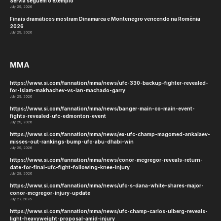
Sérvia seguem o exemplo
July 29, 2026
Finais dramáticos mostram Dinamarca e Montenegro vencendo na Romênia
2026
July 29, 2026
MMA
https://www.si.com/fannation/mma/news/ufc-330-backup-fighter-revealed-
for-islam-makhachev-vs-ian-machado-garry
July 29, 2026
https://www.si.com/fannation/mma/news/banger-main-co-main-event-
fights-revealed-ufc-edmonton-event
July 29, 2026
https://www.si.com/fannation/mma/news/ex-ufc-champ-magomed-ankalaev-
misses-out-rankings-bump-ufc-abu-dhabi-win
July 29, 2026
https://www.si.com/fannation/mma/news/conor-mcgregor-reveals-return-
date-for-final-ufc-fight-following-knee-injury
July 28, 2026
https://www.si.com/fannation/mma/news/ufc-s-dana-white-shares-major-
conor-mcgregor-injury-update
July 27, 2026
https://www.si.com/fannation/mma/news/ufc-champ-carlos-ulberg-reveals-
light-heavyweight-proposal-amid-injury