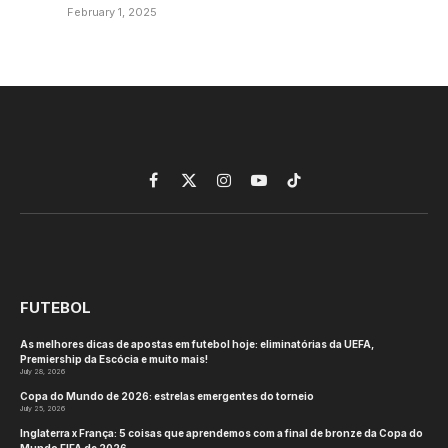
February 1, 2025
Facebook
X
Instagram
YouTube
TikTok
(Twitter)
FUTEBOL
As melhores dicas de apostas em futebol hoje: eliminatórias da UEFA,
Premiership da Escócia e muito mais!
July 28, 2026
Copa do Mundo de 2026: estrelas emergentes do torneio
July 25, 2026
Inglaterra x França: 5 coisas que aprendemos com a final de bronze da Copa do