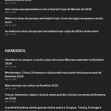
Mundo FIFA de 2026
July 25, 2026
Seis coisas que aprendemos com a final da Copa do Mundo de 2026
July 25, 2026
Melhores dicas de apostas em futebol hoje: início das ligas europeias e muito
mais!
July 25, 2026
As melhores dicas de apostas em futebol hoje: ação da UEFA e muito mais!
July 21, 2026
HANDEBOL
Handebol no sangue: o sonho suíço de Lauryn Mierzwa realizado na Romênia
2026
July 30, 2026
Montenegro, China, Dinamarca e Suíça estão mais perto da fase principal da
Romênia 2026
July 30, 2026
Mais emoção nas cartas na Romênia 2026
July 29, 2026
França, Alemanha, Japão e Suécia selam grandes vitórias na estreia da Romênia
em 2026
July 29, 2026
A anfitriã Romênia obtém grande vitória sobre o Uruguai, Tcheca, Portugal e