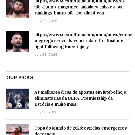
https://www.si.com/fannation/mma/news/ex-
ufc-champ-magomed-ankalaev-misses-out-
rankings-bump-ufc-abu-dhabi-win
July 29, 2026
https://www.si.com/fannation/mma/news/conor-
mcgregor-reveals-return-date-for-final-ufc-
fight-following-knee-injury
July 28, 2026
OUR PICKS
As melhores dicas de apostas em futebol hoje:
eliminatórias da UEFA, Premiership da
Escócia e muito mais!
July 28, 2026
Copa do Mundo de 2026: estrelas emergentes
do torneio