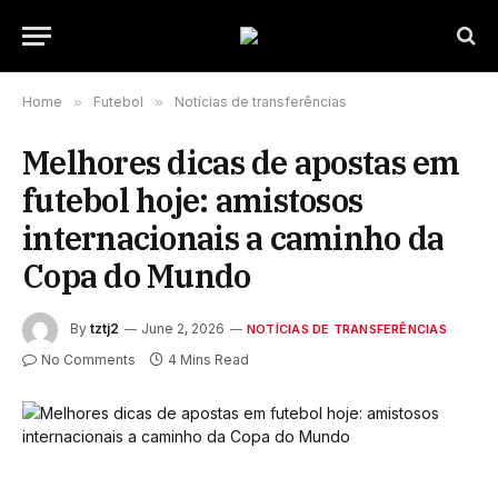
Home
»
Futebol
»
Notícias de transferências
Melhores dicas de apostas em
futebol hoje: amistosos
internacionais a caminho da
Copa do Mundo
By
tztj2
June 2, 2026
NOTÍCIAS DE TRANSFERÊNCIAS
No Comments
4 Mins Read