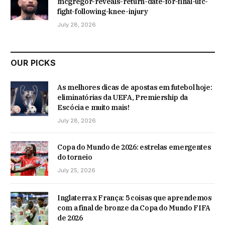
mcgregor-reveals-return-date-for-final-ufc-
fight-following-knee-injury
July 28, 2026
OUR PICKS
As melhores dicas de apostas em futebol hoje:
eliminatórias da UEFA, Premiership da
Escócia e muito mais!
July 28, 2026
Copa do Mundo de 2026: estrelas emergentes
do torneio
July 25, 2026
Inglaterra x França: 5 coisas que aprendemos
com a final de bronze da Copa do Mundo FIFA
de 2026