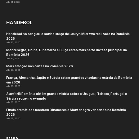
July 21, 2026
HANDEBOL
Handebol no sangue: o sonho suíço de Lauryn Mierzwa realizado na Romênia
2026
July 30, 2026
Montenegro, China, Dinamarca e Suíça estão mais perto da fase principal da
Romênia 2026
July 30, 2026
Mais emoção nas cartas na Romênia 2026
July 29, 2026
França, Alemanha, Japão e Suécia selam grandes vitórias na estreia da Romênia
em 2026
July 29, 2026
A anfitriã Romênia obtém grande vitória sobre o Uruguai, Tcheca, Portugal e
Sérvia seguem o exemplo
July 29, 2026
Finais dramáticos mostram Dinamarca e Montenegro vencendo na Romênia
2026
July 29, 2026
MMA