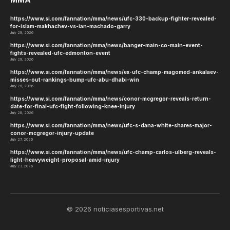
https://www.si.com/fannation/mma/news/ufc-330-backup-fighter-revealed-
for-islam-makhachev-vs-ian-machado-garry
July 29, 2026
https://www.si.com/fannation/mma/news/banger-main-co-main-event-
fights-revealed-ufc-edmonton-event
July 29, 2026
https://www.si.com/fannation/mma/news/ex-ufc-champ-magomed-ankalaev-
misses-out-rankings-bump-ufc-abu-dhabi-win
July 29, 2026
https://www.si.com/fannation/mma/news/conor-mcgregor-reveals-return-
date-for-final-ufc-fight-following-knee-injury
July 28, 2026
https://www.si.com/fannation/mma/news/ufc-s-dana-white-shares-major-
conor-mcgregor-injury-update
July 27, 2026
https://www.si.com/fannation/mma/news/ufc-champ-carlos-ulberg-reveals-
light-heavyweight-proposal-amid-injury
July 27, 2026
© 2026 noticiasesportivas.net