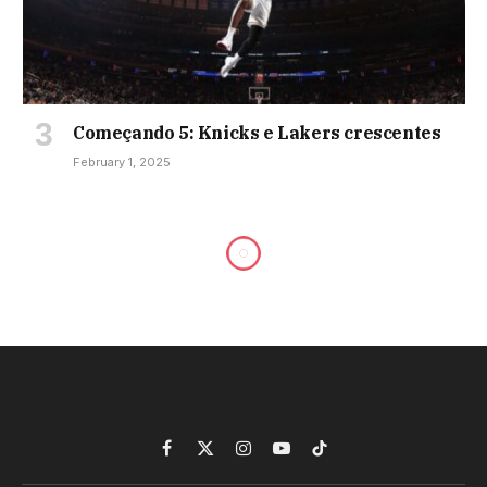
Começando 5: Knicks e Lakers crescentes
February 1, 2025
https://www.si.com/fannation
champion-magomed-
ankalaev-massive-update-
next-ufc-fight
By
tztj2
May 21, 2026
No Comments
MMA