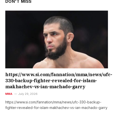
DON'T MISS
https://www.si.com/fannation/mma/news/ufc-
330-backup-fighter-revealed-for-islam-
makhachev-vs-ian-machado-garry
MMA
July 29, 2026
https://www.si.com/fannation/mma/news/ufc-330-backup-
fighter-revealed-for-islam-makhachev-vs-ian-machado-garry