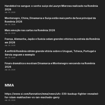
Ler:
O UFC 316 perde a grande luta de
cartas principais
tztj2
Website
KEEP READING