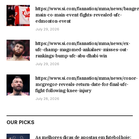
https://www.si.com/fannation/mma/news/banger
main-co-main-event-fights-revealed-ufc-
edmonton-event
July 29, 2026
https://www.si.com/fannation/mma/news/ex-
ufc-champ-magomed-ankalaev-misses-out-
rankings-bump-ufc-abu-dhabi-win
July 29, 2026
https://www.si.com/fannation/mma/news/conor-
mcgregor-reveals-return-date-for-final-ufc-
fight-following-knee-injury
July 28, 2026
OUR PICKS
As melhores dicas de apostas em futebol hoje: