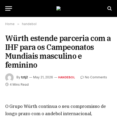
Home
»
handebol
Würth estende parceria com a
IHF para os Campeonatos
Mundiais masculino e
feminino
By
tztj2
May 21, 2026
No Comments
HANDEBOL
4 Mins Read
O Grupo Würth continua o seu compromisso de
longo prazo com o andebol internacional,