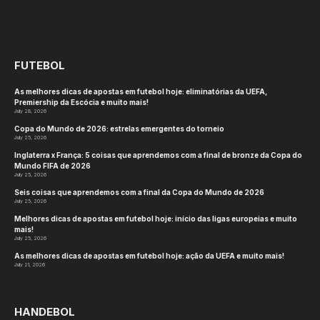
1 Min Read
https://www.si.com/fannation/mma/news/ufc-
champion-magomed-ankalaev-massive-update-
next-ufc-fight