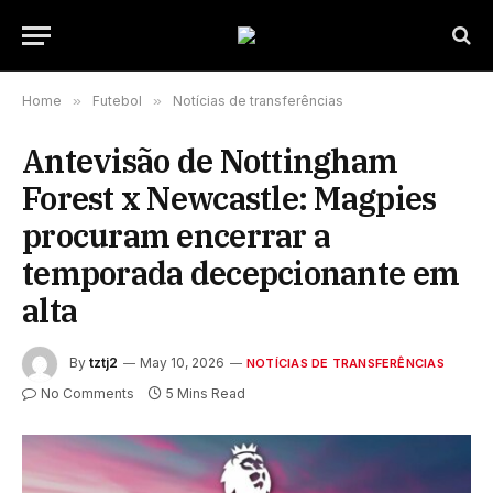
Home
»
Futebol
»
Notícias de transferências
Antevisão de Nottingham
Forest x Newcastle: Magpies
procuram encerrar a
temporada decepcionante em
alta
By
tztj2
May 10, 2026
NOTÍCIAS DE TRANSFERÊNCIAS
No Comments
5 Mins Read