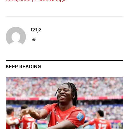
tztj2
Website
KEEP READING