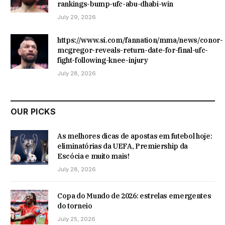
rankings-bump-ufc-abu-dhabi-win
July 29, 2026
https://www.si.com/fannation/mma/news/conor-
mcgregor-reveals-return-date-for-final-ufc-
fight-following-knee-injury
July 28, 2026
OUR PICKS
As melhores dicas de apostas em futebol hoje:
eliminatórias da UEFA, Premiership da
Escócia e muito mais!
July 28, 2026
Copa do Mundo de 2026: estrelas emergentes
do torneio
July 25, 2026