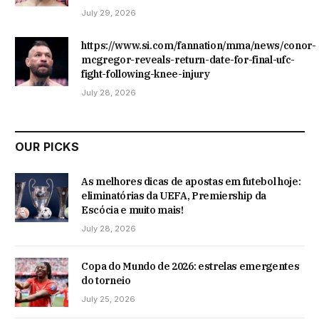
July 29, 2026
https://www.si.com/fannation/mma/news/conor-
mcgregor-reveals-return-date-for-final-ufc-
fight-following-knee-injury
July 28, 2026
OUR PICKS
As melhores dicas de apostas em futebol hoje:
eliminatórias da UEFA, Premiership da
Escócia e muito mais!
July 28, 2026
Copa do Mundo de 2026: estrelas emergentes
do torneio
July 25, 2026