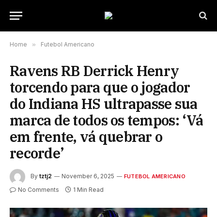
Home
»
Futebol Americano
Ravens RB Derrick Henry
torcendo para que o jogador
do Indiana HS ultrapasse sua
marca de todos os tempos: ‘Vá
em frente, vá quebrar o
recorde’
By
tztj2
November 6, 2025
FUTEBOL AMERICANO
No Comments
1 Min Read