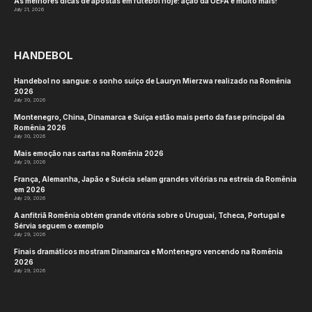
As melhores dicas de apostas em futebol hoje: ação da UEFA e muito mais!
July 21, 2026
HANDEBOL
Handebol no sangue: o sonho suíço de Lauryn Mierzwa realizado na Romênia
2026
July 30, 2026
Montenegro, China, Dinamarca e Suíça estão mais perto da fase principal da
Romênia 2026
July 30, 2026
Mais emoção nas cartas na Romênia 2026
July 29, 2026
França, Alemanha, Japão e Suécia selam grandes vitórias na estreia da Romênia
em 2026
July 29, 2026
A anfitriã Romênia obtém grande vitória sobre o Uruguai, Tcheca, Portugal e
Sérvia seguem o exemplo
July 29, 2026
Finais dramáticos mostram Dinamarca e Montenegro vencendo na Romênia
2026
July 29, 2026