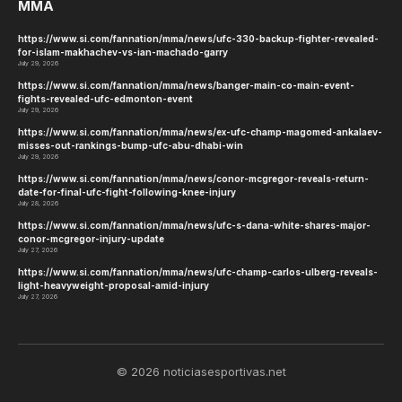
MMA
https://www.si.com/fannation/mma/news/ufc-330-backup-fighter-revealed-
for-islam-makhachev-vs-ian-machado-garry
July 29, 2026
https://www.si.com/fannation/mma/news/banger-main-co-main-event-
fights-revealed-ufc-edmonton-event
July 29, 2026
https://www.si.com/fannation/mma/news/ex-ufc-champ-magomed-ankalaev-
misses-out-rankings-bump-ufc-abu-dhabi-win
July 29, 2026
https://www.si.com/fannation/mma/news/conor-mcgregor-reveals-return-
date-for-final-ufc-fight-following-knee-injury
July 28, 2026
https://www.si.com/fannation/mma/news/ufc-s-dana-white-shares-major-
conor-mcgregor-injury-update
July 27, 2026
https://www.si.com/fannation/mma/news/ufc-champ-carlos-ulberg-reveals-
light-heavyweight-proposal-amid-injury
July 27, 2026
© 2026 noticiasesportivas.net