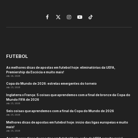
Facebook
X
Instagram
YouTube
TikTok
(Twitter)
FUTEBOL
As melhores dicas de apostas em futebol hoje: eliminatórias da UEFA,
Premiership da Escócia e muito mais!
July 28, 2026
Copa do Mundo de 2026: estrelas emergentes do torneio
July 25, 2026
Inglaterra x França: 5 coisas que aprendemos com a final de bronze da Copa do
Mundo FIFA de 2026
July 25, 2026
Seis coisas que aprendemos com a final da Copa do Mundo de 2026
July 25, 2026
Melhores dicas de apostas em futebol hoje: início das ligas europeias e muito
mais!
July 25, 2026