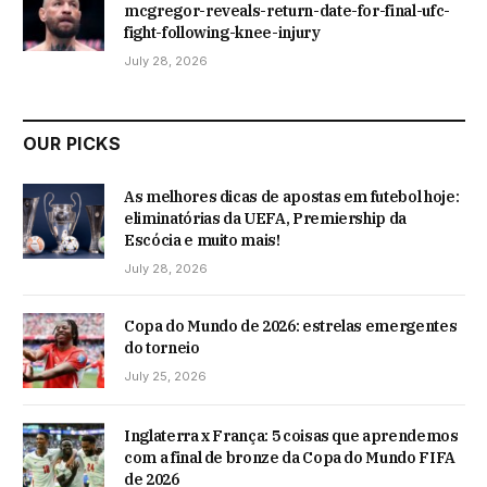
mcgregor-reveals-return-date-for-final-ufc-
fight-following-knee-injury
July 28, 2026
OUR PICKS
As melhores dicas de apostas em futebol hoje:
eliminatórias da UEFA, Premiership da
Escócia e muito mais!
July 28, 2026
Copa do Mundo de 2026: estrelas emergentes
do torneio
July 25, 2026
Inglaterra x França: 5 coisas que aprendemos
com a final de bronze da Copa do Mundo FIFA
de 2026