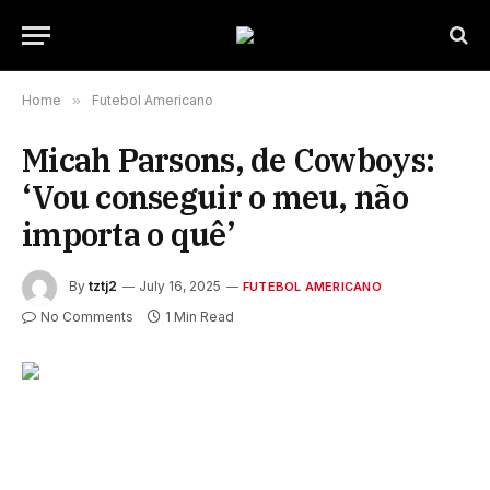
Home
»
Futebol Americano
Micah Parsons, de Cowboys:
‘Vou conseguir o meu, não
importa o quê’
By
tztj2
July 16, 2025
FUTEBOL AMERICANO
No Comments
1 Min Read