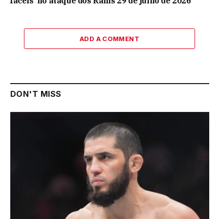
fáceis’ no ataque dos Rams 29 de julho de 2026
ADD A COMMENT
DON'T MISS