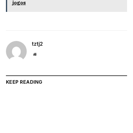
jogos
tztj2
Website
KEEP READING